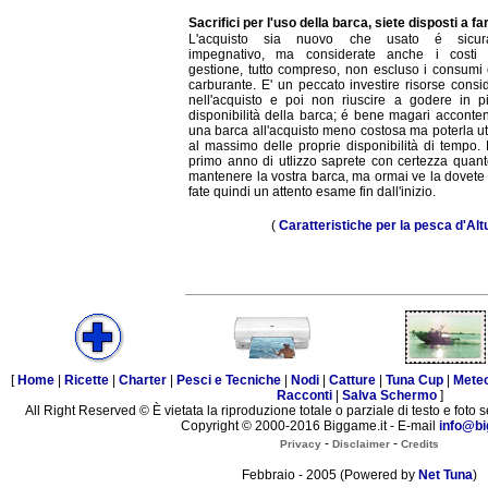
Sacrifici per l'uso della barca, siete disposti a f
L'acquisto sia nuovo che usato é sicur
impegnativo, ma considerate anche i costi 
gestione, tutto compreso, non escluso i consumi o
carburante. E' un peccato investire risorse consi
nell'acquisto e poi non riuscire a godere in p
disponibilità della barca; é bene magari acconten
una barca all'acquisto meno costosa ma poterla ut
al massimo delle proprie disponibilità di tempo. 
primo anno di utlizzo saprete con certezza quant
mantenere la vostra barca, ma ormai ve la dovete 
fate quindi un attento esame fin dall'inizio.
(
Caratteristiche per la pesca d'Alt
[
Home
|
Ricette
|
Charter
|
Pesci e Tecniche
|
Nodi
|
Catture
|
Tuna Cup
|
Mete
Racconti
|
Salva Schermo
]
All Right Reserved © È vietata la riproduzione totale o parziale di testo e foto s
Copyright © 2000-2016 Biggame.it - E-mail
info@bi
-
-
Privacy
Disclaimer
Credits
Febbraio - 2005 (Powered by
Net Tuna
)