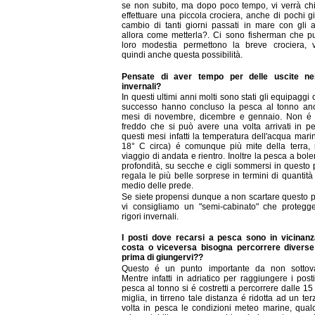
se non subito, ma dopo poco tempo, vi verrà chi
effettuare una piccola crociera, anche di pochi gi
cambio di tanti giorni passati in mare con gli a
allora come metterla?. Ci sono fisherman che pu
loro modestia permettono la breve crociera, v
quindi anche questa possibilità.
Pensate di aver tempo per delle uscite ne
invernali?
In questi ultimi anni molti sono stati gli equipaggi
successo hanno concluso la pesca al tonno an
mesi di novembre, dicembre e gennaio. Non é t
freddo che si può avere una volta arrivati in pe
questi mesi infatti la temperatura dell'acqua mari
18° C circa) é comunque più mite della terra,
viaggio di andata e rientro. Inoltre la pesca a bole
profondità, su secche e cigli sommersi in questo 
regala le più belle sorprese in termini di quantit
medio delle prede.
Se siete propensi dunque a non scartare questo p
vi consigliamo un "semi-cabinato" che protegge
rigori invernali.
I posti dove recarsi a pesca sono in vicinanz
costa o viceversa bisogna percorrere diverse
prima di giungervi??
Questo é un punto importante da non sottova
Mentre infatti in adriatico per raggiungere i post
pesca al tonno si é costretti a percorrere dalle 15
miglia, in tirreno tale distanza é ridotta ad un te
volta in pesca le condizioni meteo marine, qual