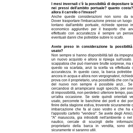
I mesi invernali c'è la possibilità di depositare 
nei pressi dell'ambito portuale? quanto costa
allora il carrello o l'invaso?
Anche queste considerazioni non sono da sc
Dover trasportare l'imbarcazione presso un luogo 
lontano dall'ambito portuale, richiede spesso 
economico aggiuntivo per il trasporto che a
effettuato con accuratezza é sempre un pensi
eventuali danni che potrebbe subire lo scafo.
Avete preso in considerazione la possibilit
usato?
Non sempre si hanno disponibilità tali da impegna
un nuovo acquisto e allora si ripiega sull'usato.
scappatoia che può riservare brutte sorprese, ma 
questo va scartata, anzi la scelta va effettuata 
accuratezza. In questo caso, la barca potrebbe
ancora in acqua e allora non vergognatevi, richie
prova con il proprietario, una possibilità che con l'
del nuovo non sempre é possibile anzi... Se r
cercandosi di arrampicarsi sugli specchi, per ovv
di impossibilità, non perdeteci ulteriore tempo, pa
un'altra occasione. Se siete quindi orientati v
usato, percorrete le banchine dei porti e dei pont
finire della stagione estiva, troverete sicuramente
imbarcazione che fa al caso vostro e che ha 
l'apposito cartello "vendesi". Se avete degli Amici
"A" maiuscola, gia introdotti nell'ambiente o nel
nautico, cercate di scucirgli delle informazi
proprietario della barca in vendita, sono dri
sicuramente vi saranno utili.