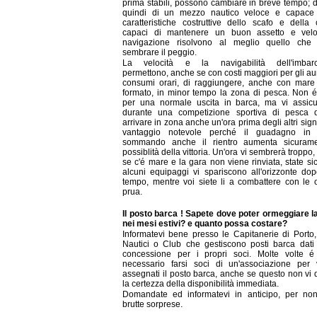
prima stabili, possono cambiare in breve tempo; d
quindi di un mezzo nautico veloce e capace
caratteristiche costruttive dello scafo e della 
capaci di mantenere un buon assetto e velo
navigazione risolvono al meglio quello che
sembrare il peggio.
La velocità e la navigabilità dell'imbarc
permettono, anche se con costi maggiori per gli a
consumi orari, di raggiungere, anche con mare
formato, in minor tempo la zona di pesca. Non é
per una normale uscita in barca, ma vi assic
durante una competizione sportiva di pesca d'
arrivare in zona anche un'ora prima degli altri sign
vantaggio notevole perché il guadagno in 
sommando anche il rientro aumenta sicurame
possiblità della vittoria. Un'ora vi sembrerà troppo
se c'é mare e la gara non viene rinviata, state si
alcuni equipaggi vi spariscono all'orizzonte do
tempo, mentre voi siete li a combattere con le 
prua.
Il posto barca ! Sapete dove poter ormeggiare l
nei mesi estivi? e quanto possa costare?
Informatevi bene presso le Capitanerie di Porto, 
Nautici o Club che gestiscono posti barca dati 
concessione per i propri soci. Molte volte 
necessario farsi soci di un'associazione per 
assegnati il posto barca, anche se questo non vi 
la certezza della disponibilità immediata.
Domandate ed informatevi in anticipo, per no
brutte sorprese.