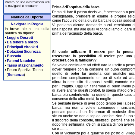
Presto on line informazioni utili
ai naviganti e pescatori
Prima dell'acquisto della barca
Prima di fare il passo decisivo, é necessario o p
consigliabile, prendere in esame le proprie esi
Nautica da Diporto
come l'acquisto della giusta barca le possa soddisf
Navigare in Regola
Vi poniamo alcune domande a cui cerchiamo di
In breve alcuni link sulla
una risposta, ma alle quali vi consigliamo di dare l
nautica da diporto.
prima dell'acquisto della barca.
•
Leggi e Decreti
•
Da tenere a bordo
•
Principali circolari
•
Dotazioni Sicurezza
Si vuole utilizzare il mezzo per la pesca
•
Bussola
trascurare la possibilità di uscire per una 
crociera con la famiglia??
•
Patenti Nautiche
Se volete continuare ad effettuare le uscite a pes
•
Tassa stazionamento
dover rompere con la consorte, un buon compro
•
Pesca Sportiva Tonno
quello di poter far goderla con qualche usc
(
Sentenza
)
prendere semplicemente un po di sole ed ari
allora la necessità di appositi sedili, comode cu
per il tragitto. Oggi un fisherman di buon livello 
di avere anche questi confort, la spesa maggiore 
barca più confortevole ha quindi in questo caso a
consenso della altra metà, la moglie.
Se pensate invece di aver poco tempo per la pesc
barca, ma non ci volete comunque rinunciare,
pensate pure ad un fisherman di modeste dime
sicuro anche se non al top dei confort. Non é uno
il discorso della consorte, riflettetici, perché fine s
dopo fine settimana, c'é chi si stanca di non avervi
sé e .........
Con la vicinanza poi a qualche bel posto di villeg