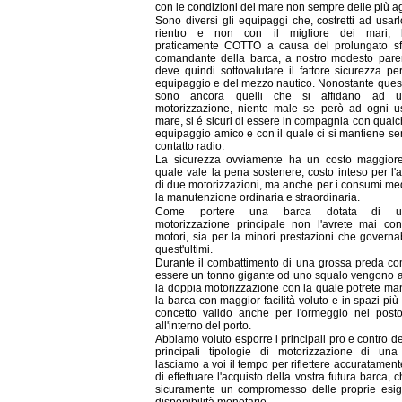
con le condizioni del mare non sempre delle più ag
Sono diversi gli equipaggi che, costretti ad usarl
rientro e non con il migliore dei mari, l
praticamente COTTO a causa del prolungato sfo
comandante della barca, a nostro modesto pare
deve quindi sottovalutare il fattore sicurezza pe
equipaggio e del mezzo nautico. Nonostante quest
sono ancora quelli che si affidano ad un
motorizzazione, niente male se però ad ogni us
mare, si é sicuri di essere in compagnia con qualc
equipaggio amico e con il quale ci si mantiene se
contatto radio.
La sicurezza ovviamente ha un costo maggiore
quale vale la pena sostenere, costo inteso per l'
di due motorizzazioni, ma anche per i consumi med
la manutenzione ordinaria e straordinaria.
Come portere una barca dotata di un
motorizzazione principale non l'avrete mai co
motori, sia per la minori prestazioni che governab
quest'ultimi.
Durante il combattimento di una grossa preda c
essere un tonno gigante od uno squalo vengono a
la doppia motorizzazione con la quale potrete ma
la barca con maggior facilità voluto e in spazi più ri
concetto valido anche per l'ormeggio nel post
all'interno del porto.
Abbiamo voluto esporre i principali pro e contro d
principali tipologie di motorizzazione di una
lasciamo a voi il tempo per riflettere accuratamen
di effettuare l'acquisto della vostra futura barca, 
sicuramente un compromesso delle proprie esi