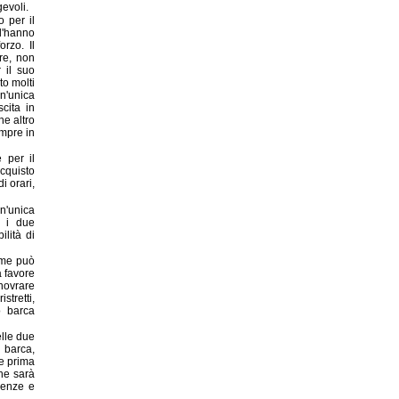
evoli.
o per il
'hanno
rzo. Il
re, non
r il suo
o molti
'unica
cita in
he altro
mpre in
 per il
acquisto
i orari,
'unica
n i due
ilità di
ome può
 favore
novrare
stretti,
o barca
elle due
 barca,
te prima
che sarà
genze e