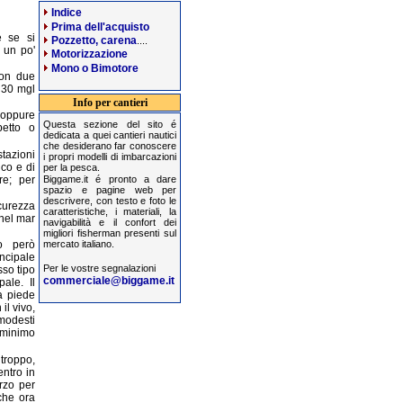
Indice
Prima dell'acquisto
e se si
Pozzetto, carena
....
, un po'
Motorizzazione
Mono o Bimotore
con due
 30 mgl
Info per cantieri
 oppure
Questa sezione del sito é
petto o
dedicata a quei cantieri nautici
che desiderano far conoscere
tazioni
i propri modelli di imbarcazioni
ico e di
per la pesca.
re; per
Biggame.it é pronto a dare
spazio e pagine web per
descrivere, con testo e foto le
curezza
caratteristiche, i materiali, la
 nel mar
navigabilità e il confort dei
migliori fisherman presenti sul
mercato italiano.
o però
cipale
Per le vostre segnalazioni
sso tipo
commerciale@biggame.it
ale. Il
a piede
il vivo,
modesti
 minimo
 troppo,
entro in
rzo per
che ora