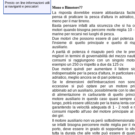
Presto on line informazioni utili
ai naviganti e pescatori
Mono o Bimotore??
La risposta dovrebbe essere abbastanza facil
pensa di praticare la pesca d'altura in adriatico
meno per il mar tirreno.
Basta pensare infatti alla sicurezza che si ha 
motori quando bisogna percorre molte miglia 10 -
marine per recarsi nei luoghi di pesca.
Due motori che possono essere di pari potenza
l'insieme di quello principale e quello di ris
ausiliario.
A parità di potenza é risaputo però che le pres
migliori in termini di governabilità del mezzo naut
consumi si raggiungono con un singolo moto
esempio un 250 cv rispetto a due da 125 cv.
Due motori quindi per aumentare il fattore si
indispensabile per la pesca d'altura, in particolare
adriatico, meglio ancora se di pari potenza.
Se le dimensioni dell'imbarcazioni non son
eccessive si può optare per un motore prin
abbinato ad un ausiliario, possibilmente con lo ste
di alimentazione in carburante di quello princip
motore ausiliario in questo caso quasi sempre 
lungo, potrà essere utilizzato per la traina lenta con 
garantendo la velocità adeguata di 1 - 2 nodi e 
consumi rispetto all'uso del motore principale al
dei giri.
Il motore ausiliario non va però sottodimensionato
se infatti bisogna percorrere molte miglia per il ri
porto, deve essere in grado di sopportare lo sfo
tutta la durata che alle volte può essere di qual