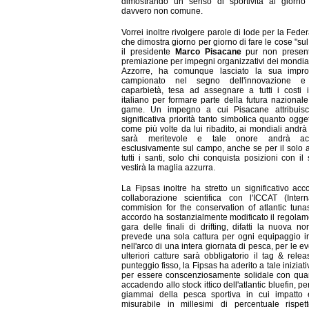
dimostrando un senso di sportività al giorno 
davvero non comune.
Vorrei inoltre rivolgere parole di lode per la Fede
che dimostra giorno per giorno di fare le cose "sul 
il presidente
Marco Pisacane
pur non present
premiazione per impegni organizzativi dei mondial
Azzorre, ha comunque lasciato la sua impro
campionato nel segno dell'innovazione e
caparbietà, tesa ad assegnare a tutti i costi il
italiano per formare parte della futura nazionale
game. Un impegno a cui Pisacane attribuis
significativa priorità tanto simbolica quanto ogget
come più volte da lui ribadito, ai mondiali andrà
sarà meritevole e tale onore andrà acq
esclusivamente sul campo, anche se per il solo a
tutti i santi, solo chi conquista posizioni con il
vestirà la maglia azzurra.
La Fipsas inoltre ha stretto un significativo acc
collaborazione scientifica con l'ICCAT (Intern
commision for the conservation of atlantic tunas
accordo ha sostanzialmente modificato il regolam
gara delle finali di drifting, difatti la nuova no
prevede una sola cattura per ogni equipaggio i
nell'arco di una intera giornata di pesca, per le ev
ulteriori catture sarà obbligatorio il tag & rele
punteggio fisso, la Fipsas ha aderito a tale iniziat
per essere conscenziosamente solidale con qua
accadendo allo stock ittico dell'atlantic bluefin, p
giammai della pesca sportiva in cui impatto 
misurabile in millesimi di percentuale rispet