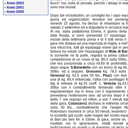
Anno 2003
fuoco" ma, nulla di provato, perchè i disagi in rea
•
sono mai iniziati.
Anno 2001
•
Anno 2000
•
Dopo tali vicissitudini, un consiglio tra i capo equ
giuria ed organizzatori, tenutosi nel pomerig
venerdi 25 agosto, ha deciso di rimandare la f
sabato 2 settembre ed a disputarla in un'unica m
Al via, dalla piattaforma Emma, il giorno dell
data fissata, si sono presentati 17 equipaggi
iniziali della settimana prima e di lì tutti verso i
gara che distava ad una manciata di miglia, e nell'
una mezz'ora, tutti gli equipaggi erano già in pe
fortuna ha voluto che l'equipaggio di
Mola di Bar
lo scrivente ne fa parte, registra la prima cattur
competizione di un rosso di kg. 80,5 sulla 50lbs
che era posizionata a circa mt.60 di profondità,
dopo segue
S.Benedetto
con un tonno di kg.46,
30lbs. ed a seguire,
Grosseto
Kg. 78,5 sulla 
Genova2
kg. 62,6 sulla 50 lbs.,
Pisa1
con due 
una di kg. 60,4 imbarcata, l'altra con punteggio f
tag & release di kg.35 coeff. 1,
Venezia
kg.43,
30lbs con il combattimento terminato oltre il
regolamentare ma in linea con il regolamento 
prevedeva l'estensione sino ad un'ora dopo il 
delle 7 ore regolari ed infine, a soli 7 minuti dal
della gara,
Catanzaro1
dichiara in extremis un'a
sulla 30 lbs., combattimento che l'angler M
Rotondaro risolverà in circa 50 minuti, levandoci d
lo scudetto già cucito sulle maglie del nostro equ
di Bari per ben 6h. e 53min. di gara, anche se,
risultato noi lo ignoravamo, infatti tornati 
ipotizzavamo un quarto o al massimo un terzo p