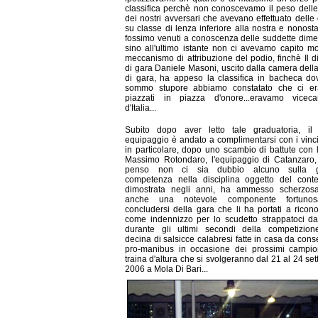
classifica perchè non conoscevamo il peso dell
dei nostri avversari che avevano effettuato delle 
su classe di lenza inferiore alla nostra e nonost
fossimo venuti a conoscenza delle suddette dime
sino all'ultimo istante non ci avevamo capito mo
meccanismo di attribuzione del podio, finchè Il di
di gara Daniele Masoni, uscito dalla camera della
di gara, ha appeso la classifica in bacheca d
sommo stupore abbiamo constatato che ci e
piazzati in piazza d'onore...eravamo viceca
d'Italia...
Subito dopo aver letto tale graduatoria, il 
equipaggio è andato a complimentarsi con i vinci
in particolare, dopo uno scambio di battute con 
Massimo Rotondaro, l'equipaggio di Catanzaro,
penso non ci sia dubbio alcuno sulla 
competenza nella disciplina oggetto del conte
dimostrata negli anni, ha ammesso scherzos
anche una notevole componente fortuno
concludersi della gara che li ha portati a ricono
come indennizzo per lo scudetto strappatoci da
durante gli ultimi secondi della competizion
decina di salsicce calabresi fatte in casa da con
pro-manibus in occasione dei prossimi campion
traina d'altura che si svolgeranno dal 21 al 24 se
2006 a Mola Di Bari...