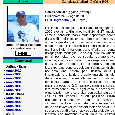
Autore
Campionati Italiani - Drifting 2006
Campionato di big-game (drifting)
Giulianova 24-27 agosto 2006.
FOTO ingrandita
( 100 Kbyte )
La finale del campionato italiano di big game d
2006 svoltasi a Giulianova dal 24 al 27 agost
come di consueto, non è stata risparmiata nean
dalla solita polemica che sembra essere la benz
alimenta questo tipo di manifestazione offuscand
Fabio Annoscia Pasquale
alcuni momenti, il fascino ed il significato che h
se volete scrivermi:
molti alteti giunti da ogni parte d'Italia per cont
un'agognata medaglia... e solo quella! Ma questa
mi si permetta, avendo seguito da molto vic
vicende, a mio avviso si è un pò esagerato ad es
Campionati
giudizi severi nei confronti degli organizzatori ch
Drifting - Italia
tutti sappiamo sono soggetti agli sghiribizzi di chi
Anno 2012
•
ha dato una parola per l'utilizzo della p
Anno 2004
imbarcazione e la ritira proprio qualche minut
•
della partenza, o sono alla mercè di qualche 
Anno 2003
•
meccanico caduto tra capo e collo mentre alle
Anno 2002
•
mattino meccanici & C. stanno tranquilli a consu
Anno 2001
•
loro terzo sonno, ma in ogni caso, a bocce ferme
Anno 2000
•
organizzatori, sono solo stati bersagliati più da 
Traina - Italia
che da fatti concreti, di cui possano essere
Anno 2003
•
protagonisti al negativo, certo, ma questo 
Anno 2002
•
sapremo mai, l'aver rimandato di una settimana 
Anno 2001
•
delle non favorevoli condizioni meteo venerdì 25 
Anno 2000
•
segnalate peraltro da un avviso della protezione civ
World
ipotizza che potrebbe avergli tolto "le casta