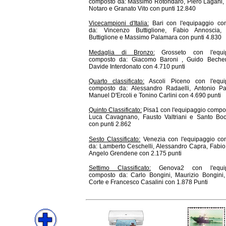
composto da: Massimo Rotondaro, Piero Lagani,
Notaro e Granato Vito con punti 12.840
Vicecampioni d'Italia:
Bari con l'equipaggio co
da: Vincenzo Buttiglione, Fabio Annoscia,
Buttiglione e Massimo Palamara con punti 4.830
Medaglia di Bronzo:
Grosseto con l'equi
composto da: Giacomo Baroni , Guido Becher
Davide Interdonato con 4.710 punti
Quarto classificato:
Ascoli Piceno con l'equi
composto da: Alessandro Radaelli, Antonio Pall
Manuel D'Ercoli e Tonino Carlini con 4.690 punti
Quinto Classificato:
Pisa1 con l'equipaggio compo
Luca Cavagnano, Fausto Valtriani e Santo Boc
con punti 2.862
Sesto Classificato:
Venezia con l'equipaggio co
da: Lamberto Ceschelli, Alessandro Capra, Fabio
Angelo Grendene con 2.175 punti
Settimo Classificato:
Genova2 con l'equip
composto da: Carlo Bongini, Maurizio Bongini,
Corte e Francesco Casalini con 1.878 Punti