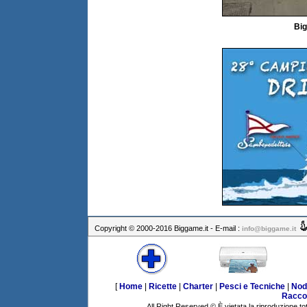
Bi
Copyright © 2000-2016 Biggame.it - E-mail :
info@biggame.it
[
Home
|
Ricette
|
Charter
|
Pesci e Tecniche
|
Nod
Racco
All Right Reserved © È vietata la riproduzione tot