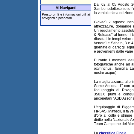
Dal 02 al 05 Agosto 20
Ai Naviganti
Sambenedettese sotto l'
la ventottesima edizione 
Presto on line informazioni utili ai
naviganti e pescatori
Giovedì 2 agosto: incon
attrezzature, domande e
Un regolamento assolut
& Release" al tonno: i to
rilasciati in tempi veloci 
Venerdì e Sabato, 3 e 4
giornate di gare; gli equ
e provenienti dalle varie r
Durante i momenti dell
fotografiche anche ad a
oxyrinchus, famiglia 
nostre acque).
La maglia azzurra al pri
Game Ancona 1" con un
l'equipaggio di Rovig
3503.6 punti e conqui
anconetani "ASD Assonau
L'equipaggio di Biggam
FIPSAS, Matteoli, li fa v
d'oro al collo e stringe
diritto nella Nazionale A
Team Campione del Mo
La
classifica Finale