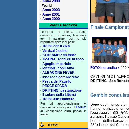
Anno 2000
•
World
Anno 2003
•
Anno 2001
•
Anno 2000
•
Pesci e Tecniche
Finale Campionati 
Tecniche di pesca, traina
costiera e in altura, bolentino,
con il palamito, per le più
importanti specie di pesci.
Traina con il vivo
•
Vertical Jigging
•
STREAMER da mare
•
TRAINA: Tonni du branco
•
Aguglia Imperiale
•
FOTO ingrandita »
( 50 
Ricciola: con il vivo
•
ALBACORE FEVER
•
CAMPIONATO ITALIANO
Innesco Sgombro Vivo
•
DRIFTING
-
San Benedet
Pesca del Pagello
•
PESCE SPADA
•
DRIFTING: pasturazione
•
Il colore della Libertà
Gambin conquista
•
Traina alle Palamite
•
Per gli approfondimenti vi
Dopo due intense giornat
Forum
invitiamo a partecipare al
hanno totalizzato un c
di Discussione sulla pesca in
l'equipaggio BIG G
mare.
Zanzani, Patrizio Carlett
bordo dell'imbarcazi
28°edizione del Campiona
NEWS