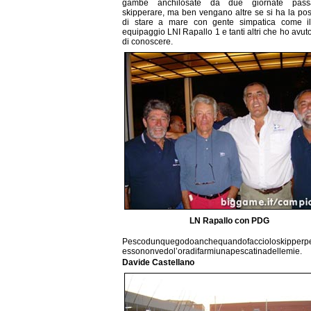
gambe anchilosate da due giornate pas
skipperare, ma ben vengano altre se si ha la poss
di stare a mare con gente simpatica come il
equipaggio LNI Rapallo 1 e tanti altri che ho avu
di conoscere.
LN Rapallo con PDG
Pescodunquegodoanchequandofaccioloskipperp
essononvedol’oradifarmiunapescatinadellemie.
Davide Castellano