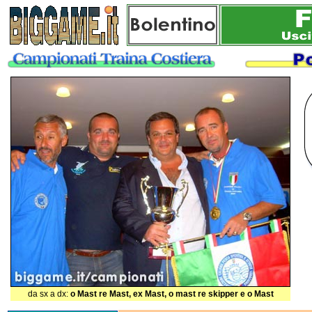
da sx a dx:
o Mast re Mast, ex Mast, o mast re skipper e o Mast