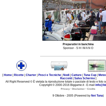
Preparativi in banchina
Sponsor - S H I M A N O
[
Home
|
Ricette
|
Charter
|
Pesci e Tecniche
|
Nodi
|
Catture
|
Tuna Cup
|
Mete
Racconti
|
Salva Schermo
]
All Right Reserved © È vietata la riproduzione totale o parziale di testo e foto s
Copyright © 2000-2016 Biggame.it - E-mail
info@bi
-
-
Privacy
Disclaimer
Credits
9 Ottobre - 2005 (Powered by
Net Tuna
)