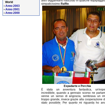
altro biggamiano nascosto in qualche equipaggio, 
World
simpaticissimo
Raffio
.
Anno 2003
•
Anno 2001
•
Anno 2000
•
Espadarte e Perchia
È stata un avventura fantastica, un'espe
incredibile, quando a gennaio scorso ne parla
venne un senso di angoscia, sembrava un i
troppo grande, invece grazie alla cooperazione di 
stato possibile. Per quanto mi riguarda ho an