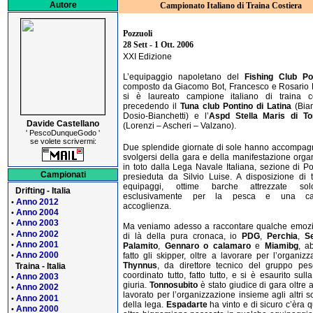
Autore
Campionato Italiano di Traina Costiera
Pozzuoli
28 Sett - 1 Ott. 2006
XXI Edizione
L’equipaggio napoletano del
Fishing Club Pos
composto da Giacomo Bot, Francesco e Rosario 
si è laureato campione italiano di traina co
precedendo il
Tuna club Pontino di Latina
(Bian
Dosio-Bianchetti) e l’
Aspd Stella Maris di To
Davide Castellano
(Lorenzi – Ascheri – Valzano).
' PescoDunqueGodo '
se volete scrivermi:
Due splendide giornate di sole hanno accompag
svolgersi della gara e della manifestazione orga
in toto dalla Lega Navale Italiana, sezione di Po
Campionati
presieduta da Silvio Luise. A disposizione di tu
equipaggi, ottime barche attrezzate s
Drifting - Italia
esclusivamente per la pesca e una cal
Anno 2012
•
accoglienza.
Anno 2004
•
Anno 2003
•
Ma veniamo adesso a raccontare qualche emozi
Anno 2002
•
di là della pura cronaca, io
PDG
,
Perchia
,
S
Anno 2001
•
Palamito
,
Gennaro o calamaro
e
Miamibg
, a
Anno 2000
fatto gli skipper, oltre a lavorare per l’organizz
•
Thynnus
, da direttore tecnico del gruppo pes
Traina - Italia
coordinato tutto, fatto tutto, e si è esaurito sull
Anno 2003
•
giuria.
Tonnosubito
è stato giudice di gara oltre 
Anno 2002
•
lavorato per l’organizzazione insieme agli altri soc
Anno 2001
•
della lega.
Espadarte
ha vinto e di sicuro c’èra 
Anno 2000
•