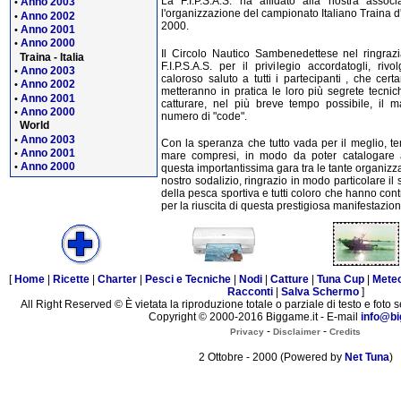
La F.I.P.S.A.S. ha affidato alla nostra associ
Anno 2003
•
l'organizzazione del campionato Italiano Traina d
Anno 2002
•
2000.
Anno 2001
•
Anno 2000
•
Il Circolo Nautico Sambenedettese nel ringrazi
Traina - Italia
F.I.P.S.A.S. per il privilegio accordatogli, riv
Anno 2003
•
caloroso saluto a tutti i partecipanti , che cer
Anno 2002
•
metteranno in pratica le loro più segrete tecnic
Anno 2001
•
catturare, nel più breve tempo possibile, il m
Anno 2000
•
numero di "code".
World
Anno 2003
•
Con la speranza che tutto vada per il meglio, t
Anno 2001
•
mare compresi, in modo da poter catalogare
Anno 2000
•
questa importantissima gara tra le tante organizz
nostro sodalizio, ringrazio in modo particolare il 
della pesca sportiva e tutti coloro che hanno cont
per la riuscita di questa prestigiosa manifestazion
[
Home
|
Ricette
|
Charter
|
Pesci e Tecniche
|
Nodi
|
Catture
|
Tuna Cup
|
Mete
Racconti
|
Salva Schermo
]
All Right Reserved © È vietata la riproduzione totale o parziale di testo e foto s
Copyright © 2000-2016 Biggame.it - E-mail
info@bi
-
-
Privacy
Disclaimer
Credits
2 Ottobre - 2000 (Powered by
Net Tuna
)