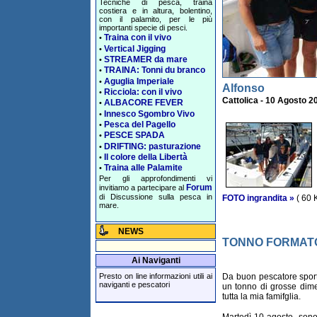
Tecniche di pesca, traina
costiera e in altura, bolentino,
con il palamito, per le più
importanti specie di pesci.
Traina con il vivo
•
Vertical Jigging
•
STREAMER da mare
•
TRAINA: Tonni du branco
•
Aguglia Imperiale
•
Alfonso
Ricciola: con il vivo
•
Cattolica - 10 Agosto 2
ALBACORE FEVER
•
Innesco Sgombro Vivo
•
Pesca del Pagello
•
PESCE SPADA
•
DRIFTING: pasturazione
•
Il colore della Libertà
•
Traina alle Palamite
•
Per gli approfondimenti vi
Forum
invitiamo a partecipare al
di Discussione sulla pesca in
FOTO ingrandita »
( 60 
mare.
NEWS
TONNO FORMATO
Ai Naviganti
Da buon pescatore sport
Presto on line informazioni utili ai
naviganti e pescatori
un tonno di grosse dime
tutta la mia famifglia.