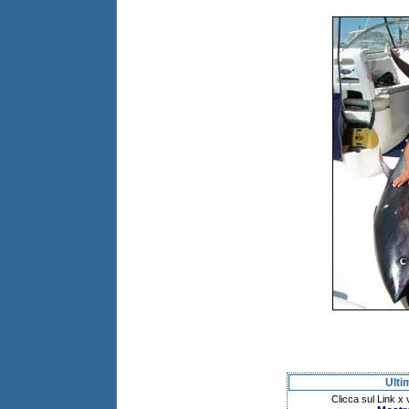
Ulti
Clicca sul Link x