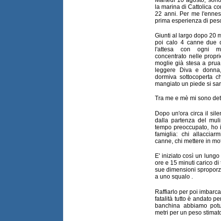
Martedì 10 agosto, sono 
la marina di Cattolica co
22 anni. Per me l'ennesi
prima esperienza di pesc
Giunti al largo dopo 20 mi
poi calo 4 canne due d
l'attesa con ogni m
concentrato nelle propr
moglie già stesa a prua 
leggere Diva e donna, 
dormiva sottocoperta 
mangiato un piede si sar
Tra me e mè mi sono dett
Dopo un'ora circa il sil
dalla partenza del muli
tempo preoccupato, ho in
famiglia: chi allacciar
canne, chi mettere in mo
E' iniziato così un lungo
ore e 15 minuti carico di
sue dimensioni sproporzi
a uno squalo .
Raffiarlo per poi imbarca
fatalità tutto è andato pe
banchina abbiamo potu
metri per un peso stimat