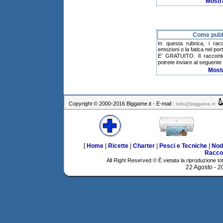
Mostr
Come pubbl
In questa rubrica, i rac
emozioni o la fatica nel po
E' GRATUITO. Il raccont
potrete inviare al seguente 
Most
Copyright © 2000-2016 Biggame.it - E-mail :
info@biggame.it
[
Home
|
Ricette
|
Charter
|
Pesci e Tecniche
|
Nod
Racco
All Right Reserved © È vietata la riproduzione tot
22 Agosto - 