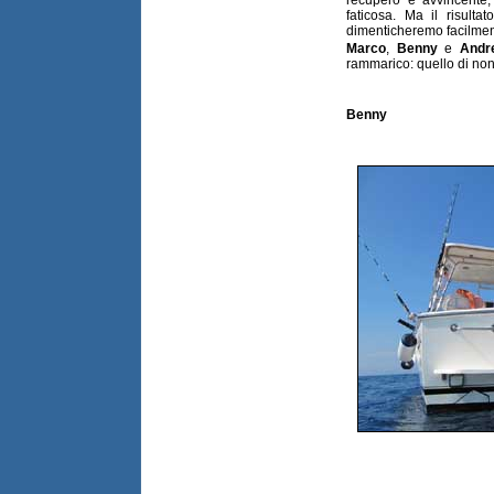
recupero è avvincente,
faticosa. Ma il risult
dimenticheremo facilmen
Marco
,
Benny
e
Andr
rammarico: quello di non 
Benny