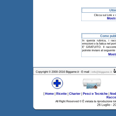
Ulti
Clicca sul Link x
Mostr
Come pubbl
In questa rubrica, i rac
emozioni o la fatica nel po
E' GRATUITO. Il raccont
potrete inviare al seguente 
Most
Copyright © 2000-2016 Biggame.it - E-mail :
info@biggame.it
[
Home
|
Ricette
|
Charter
|
Pesci e Tecniche
|
Nod
Racco
All Right Reserved © È vietata la riproduzione tot
26 Luglio - 