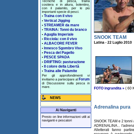
Tecniche di pesca, traina
costiera e in altura, bolentino,
con il palamito, per le più
importanti specie di pesci.
Traina con il vivo
•
Vertical Jigging
•
STREAMER da mare
•
TRAINA: Tonni du branco
•
Aguglia Imperiale
•
SNOOK TEAM
Ricciola: con il vivo
•
Latina - 22 Luglio 2010
ALBACORE FEVER
•
Innesco Sgombro Vivo
•
Pesca del Pagello
•
PESCE SPADA
•
DRIFTING: pasturazione
•
Il colore della Libertà
•
Traina alle Palamite
•
Per gli approfondimenti vi
Forum
invitiamo a partecipare al
di Discussione sulla pesca in
mare.
FOTO ingrandita »
( 60 
NEWS
Adrenalina pura
Ai Naviganti
Presto on line informazioni utili ai
naviganti e pescatori
SNOOK TEAM e 2 tonni alle
ADRENALINA... l'adrena
Alletterati fanno par