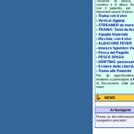
Tecniche di pesca, 
costiera e in altura, bol
con il palamito, per 
importanti specie di pesci.
Traina con il vivo
•
Vertical Jigging
•
STREAMER da mare
•
TRAINA: Tonni du br
•
Aguglia Imperiale
•
Ricciola: con il vivo
•
ALBACORE FEVER
•
Innesco Sgombro Vi
•
Pesca del Pagello
•
PESCE SPADA
•
DRIFTING: pasturazi
•
Il colore della Libertà
•
Traina alle Palamite
•
Per gli approfondime
invitiamo a partecipare al
di Discussione sulla p
mare.
NEWS
Ai Naviganti
Presto on line informazioni 
naviganti e pescatori