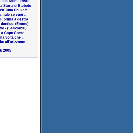
lo di Montecristo
a Storia di Etebete
ack Tuna Phuket!
amale se vuoi ..
i: prima a destra
a dentice, (Emme)
ie - (Seriolablu)
 a Capo Corso
ma volta che ..
lto all'orizzonte
ti 2005