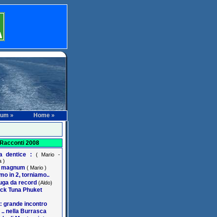
rum »
Home »
Racconti 2008
na dentice :
( Mario -
 )
r magnum
( Mario )
o in 2, torniamo..
ga da record
(Aldo)
ack Tuna Phuket
: grande incontro
 .. nella Burrasca