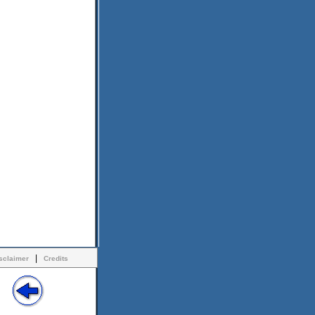
|
sclaimer
Credits