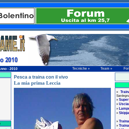
Tecniche »
Team »
Fo
nno - 2010
Pesca a traina con il vivo
La mia prima Leccia
Trai
»
Sardegna
Supe
»
Usciam
»
Lampu
»
Skipj
»
Traina
»
e
Traina
»