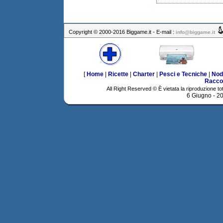
Copyright © 2000-2016 Biggame.it - E-mail :
info@biggame.it
[
Home
|
Ricette
|
Charter
|
Pesci e Tecniche
|
Nod
Racco
All Right Reserved © È vietata la riproduzione tot
6 Giugno - 2