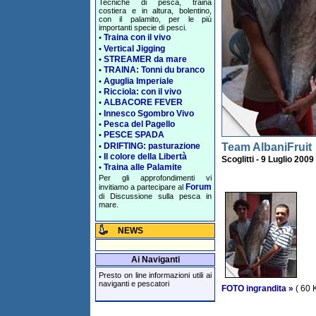
Tecniche di pesca, traina
costiera e in altura, bolentino,
con il palamito, per le più
importanti specie di pesci.
Traina con il vivo
•
Vertical Jigging
•
STREAMER da mare
•
TRAINA: Tonni du branco
•
Aguglia Imperiale
•
Ricciola: con il vivo
•
ALBACORE FEVER
•
Innesco Sgombro Vivo
•
Pesca del Pagello
•
PESCE SPADA
•
DRIFTING: pasturazione
Team AlbaniFruit
•
Il colore della Libertà
•
Scoglitti - 9 Luglio 2009
Traina alle Palamite
•
Per gli approfondimenti vi
Forum
invitiamo a partecipare al
di Discussione sulla pesca in
mare.
NEWS
Ai Naviganti
Presto on line informazioni utili ai
naviganti e pescatori
FOTO ingrandita »
( 60 