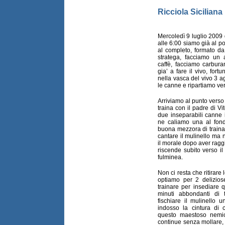
Ricciola Siciliana
Mercoledì 9 luglio 2009 
alle 6:00 siamo già al por
al completo, formato d
stratega, facciamo un
caffè, facciamo carbur
gia’ a fare il vivo, for
nella vasca del vivo 3 ag
le canne e ripartiamo vers
Arriviamo al punto verso 
traina con il padre di Vi
due inseparabili canne 
ne caliamo una al fo
buona mezzora di train
cantare il mulinello ma n
il morale dopo aver raggi
riscende subito verso i
fulminea.
Non ci resta che ritirare
optiamo per 2 delizios
trainare per insediare 
minuti abbondanti di 
fischiare il mulinello 
indosso la cintura di 
questo maestoso nemic
continue senza mollare, m