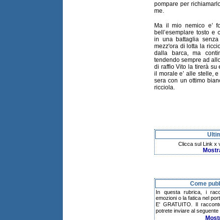
pompare per richiamarlo
me.
Ma il mio nemico e’ f
bell’esemplare tosto e 
in una battaglia senz
mezz'ora di lotta la ricc
dalla barca, ma cont
tendendo sempre ad allo
di raffio Vito la tirerà 
il morale e’ alle stelle, e
sera con un ottimo bia
ricciola.
Ulti
Clicca sul Link x
Mostr
Come pubbl
In questa rubrica, i rac
emozioni o la fatica nel po
E' GRATUITO. Il raccont
potrete inviare al seguente 
Most