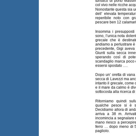
turistico di porto Massi
col vivo nelle ricche ac
Nonostante questa sia u
dell’ elevata temperatu
reperibile noto con g
pescare ben 12 calamari
Insomma i presupposti p
sono, l’unica nota dolent
grecale che è destinat
andiamo a perlustrare è q
precedente, Gigi aveva c
Giunti sulla secca inn
sperando così di pote
scandaglio marca poco e
essersi spostato ….
Dopo un’ oretta di vana 
secca di Lavezzi ma anc
intanto il grecale, come 
e il mare da calmo è dive
sottocosta alla ricerca di
Ritorniamo quindi sul
qualche pesce si è s
Decidiamo allora di and
arriva a 38 m. Arrivati
incomincia a segnalare 
mano riesco a percepire
ferro … dopo meno di 5 
pagliolo.