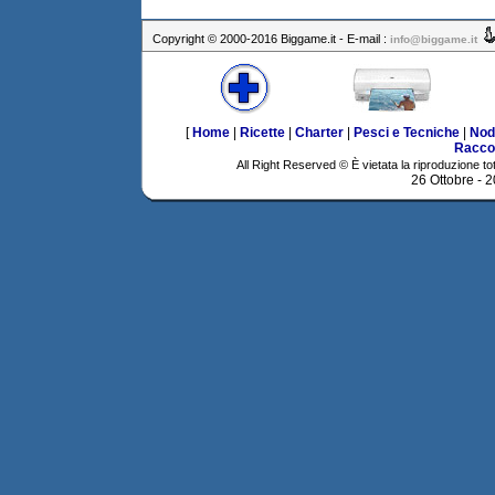
Copyright © 2000-2016 Biggame.it - E-mail :
info@biggame.it
[
Home
|
Ricette
|
Charter
|
Pesci e Tecniche
|
Nod
Racco
All Right Reserved © È vietata la riproduzione tot
26 Ottobre - 