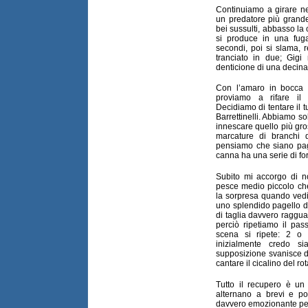
Continuiamo a girare ne
un predatore più grand
bei sussulti, abbasso la
si produce in una fug
secondi, poi si slama, 
tranciato in due; Gig
denticione di una decina d
Con l’amaro in bocca 
proviamo a rifare i
Decidiamo di tentare il t
Barrettinelli. Abbiamo s
innescare quello più gro
marcature di branchi d
pensiamo che siano page
canna ha una serie di fort
Subito mi accorgo di 
pesce medio piccolo ch
la sorpresa quando vedi
uno splendido pagello di
di taglia davvero raggua
perciò ripetiamo il pas
scena si ripete: 2 o 
inizialmente credo 
supposizione svanisce di
cantare il cicalino del ro
Tutto il recupero è un 
alternano a brevi e p
davvero emozionante per