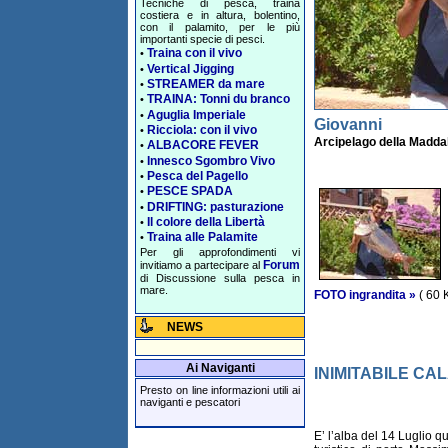
Tecniche di pesca, traina
costiera e in altura, bolentino,
con il palamito, per le più
importanti specie di pesci.
Traina con il vivo
•
Vertical Jigging
•
STREAMER da mare
•
TRAINA: Tonni du branco
•
Aguglia Imperiale
•
Giovanni
Ricciola: con il vivo
•
Arcipelago della Maddal
ALBACORE FEVER
•
Innesco Sgombro Vivo
•
Pesca del Pagello
•
PESCE SPADA
•
DRIFTING: pasturazione
•
Il colore della Libertà
•
Traina alle Palamite
•
Per gli approfondimenti vi
Forum
invitiamo a partecipare al
di Discussione sulla pesca in
mare.
FOTO ingrandita »
( 60 
NEWS
Ai Naviganti
INIMITABILE CA
Presto on line informazioni utili ai
naviganti e pescatori
E’ l’alba del 14 Luglio q