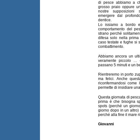
di pesce abbiamo a c
grosso praio oppure un
nostre supposizioni
emergere dal profond
dentice.
Lo issiamo a bordo e
comportamento del pes
strano perché solitament
difesa solo nella prima
caso testate e fughe si 
combattimento.
Abbiamo ancora un ult
veramente piccolo … 
passano 5 minuti e un bel
Rientreremo in porto zu
ma felici. Anche quest
riconfermandosi come l
permette di insidiare una
Questa giornata di pesca
prima è che bisogna spo
spots (perché un giorno
giorno dopo in un altro
perché alla fine il mare 
Giovanni