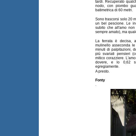
tardi. Recuperato qualc
nodo, con piombo gu
batimetrica di 60 metri.
Sono trascorsi solo 20 mi
un bel pescione. Le inc
subito che all'amo non
sempre amato), ma qual
La ferrata è decisa, 
mulinello asseconda le
minuti di palpitazioni, 
più svariati pensieri (c
mitico corazziere. L'amo s
dovere, e lo 0,62 s
egregiamente.
A presto.
Fonty
.