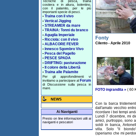
Tecniche di pesca, traina
costiera e in altura, bolentino,
con il palamito, per le più
importanti specie di pesci.
Traina con il vivo
•
Vertical Jigging
•
STREAMER da mare
•
TRAINA: Tonni du branco
•
Aguglia Imperiale
•
Fonty
Ricciola: con il vivo
•
Cilento - Aprile 2010
ALBACORE FEVER
•
Innesco Sgombro Vivo
•
Pesca del Pagello
•
PESCE SPADA
•
DRIFTING: pasturazione
•
Il colore della Libertà
•
Traina alle Palamite
•
Per gli approfondimenti vi
Forum
invitiamo a partecipare al
di Discussione sulla pesca in
mare.
FOTO ingrandita »
( 60 
NEWS
Con la barca tristement
dall'amato vecchio ent
Ai Naviganti
ricordare i bei tempi anda
Lundì 7 dicembre, mi diri
Presto on line informazioni utili ai
amici, purtroppo, sono a
naviganti e pescatori
soldi in banca, Antonell
villa. Solo "il biondo
(speriamo che mi perdon