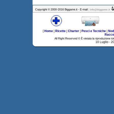
Copyright © 2000-2016 Biggame.it - E-mail :
info@biggame.it
[
Home
|
Ricette
|
Charter
|
Pesci e Tecniche
|
Nod
Racco
All Right Reserved © È vietata la riproduzione tot
10 Luglio - 