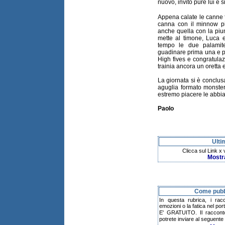
nuovo, invito pure lui e s
Appena calate le canne fu
canna con il minnow p
anche quella con la piu
mette al timone, Luca e
tempo le due palamite
guadinare prima una e poi
High fives e congratulazi
trainia ancora un oretta e
La giornata si è conclus
aguglia formato monster!
estremo piacere le abbia
Paolo
Ulti
Clicca sul Link x
Mostr
Come pubbl
In questa rubrica, i rac
emozioni o la fatica nel po
E' GRATUITO. Il raccont
potrete inviare al seguente 