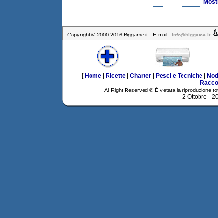
Most
Copyright © 2000-2016 Biggame.it - E-mail :
info@biggame.it
[
Home
|
Ricette
|
Charter
|
Pesci e Tecniche
|
Nod
Racco
All Right Reserved © È vietata la riproduzione tot
2 Ottobre - 