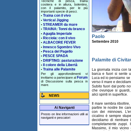
Tecniche di pesca, traina
costiera e in altura, bolentino,
con il palamito, per le più
importanti specie di pesci.
Traina con il vivo
•
Vertical Jigging
•
STREAMER da mare
•
TRAINA: Tonni du branco
•
Aguglia Imperiale
•
Paolo
Ricciola: con il vivo
•
Settembre 2010
ALBACORE FEVER
•
Innesco Sgombro Vivo
•
Pesca del Pagello
•
PESCE SPADA
•
Palamite di Civita
DRIFTING: pasturazione
•
Il colore della Libertà
•
Traina alle Palamite
La giornata inizia con la
•
barca e fuori si sente u
Per gli approfondimenti vi
Forum
invitiamo a partecipare al
Luca ed io pensiamo se è
di Discussione sulla pesca in
verso il mare e decidiam
mare.
Subito fuori dal porto 
che ovunque si guardi,
alici spinti in superfice.
NEWS
Il mare sembra ribollire,
partire le nostre tre c
Ai Naviganti
con dei minnows. L'e
Presto on line informazioni utili ai
cicalino è sempre stup
naviganti e pescatori
decidiamo di rientrare i
completamente zuppi. I
Massimo, il mio vicino 