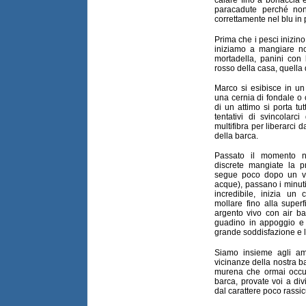
calare fino a bonaccia e
paracadute perché non
correttamente nel blu in
Prima che i pesci inizin
iniziamo a mangiare noi
mortadella, panini con 
rosso della casa, quella 
Marco si esibisce in un
una cernia di fondale 
di un attimo si porta tut
tentativi di svincolarc
multifibra per liberarci d
della barca.
Passato il momento ne
discrete mangiate la 
segue poco dopo un vi
acque), passano i minut
incredibile, inizia u
mollare fino alla super
argento vivo con air ba
guadino in appoggio e 
grande soddisfazione e l'
Siamo insieme agli am
vicinanze della nostra
murena che ormai occupa
barca, provate voi a div
dal carattere poco rassic