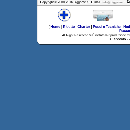
Copyright © 2000-2016 Biggame.it - E-mail :
info@biggame.it
[
Home
|
Ricette
|
Charter
|
Pesci e Tecniche
|
Nod
Racco
All Right Reserved © È vietata la riproduzione tot
13 Febbraio -