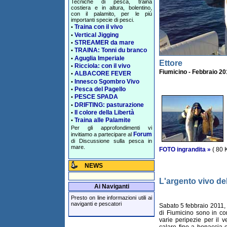
Tecniche di pesca, traina
costiera e in altura, bolentino,
con il palamito, per le più
importanti specie di pesci.
Traina con il vivo
•
Vertical Jigging
•
STREAMER da mare
•
TRAINA: Tonni du branco
•
Aguglia Imperiale
•
Ettore
Ricciola: con il vivo
•
Fiumicino - Febbraio 20
ALBACORE FEVER
•
Innesco Sgombro Vivo
•
Pesca del Pagello
•
PESCE SPADA
•
DRIFTING: pasturazione
•
Il colore della Libertà
•
Traina alle Palamite
•
Per gli approfondimenti vi
Forum
invitiamo a partecipare al
di Discussione sulla pesca in
mare.
FOTO ingrandita »
( 80 
NEWS
L'argento vivo de
Ai Naviganti
Presto on line informazioni utili ai
naviganti e pescatori
Sabato 5 febbraio 2011, 
di Fiumicino sono in 
varie peripezie per il v