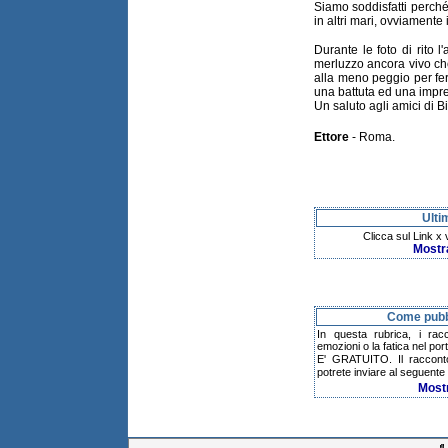
Siamo soddisfatti perché
in altri mari, ovviamente 
Durante le foto di rito 
merluzzo ancora vivo che 
alla meno peggio per fer
una battuta ed una impr
Un saluto agli amici di 
Ettore
- Roma.
Ulti
Clicca sul Link x
Mostr
Come pubbl
In questa rubrica, i rac
emozioni o la fatica nel po
E' GRATUITO. Il raccont
potrete inviare al seguente 
Most