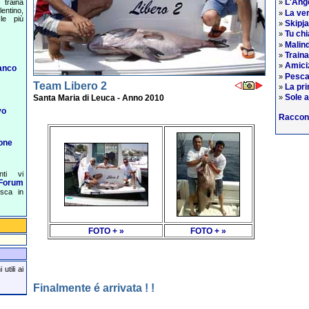
L'Ange
traina
»
entino,
La ver
»
le più
Skipj
»
Tu chi
»
Malind
»
Train
»
Amiciz
»
anco
Pesca
»
Team Libero 2
La pri
»
Sole a
Santa Maria di Leuca - Anno 2010
»
vo
Raccon
one
nti vi
Forum
esca in
FOTO + »
FOTO + »
utili ai
Finalmente é arrivata ! !