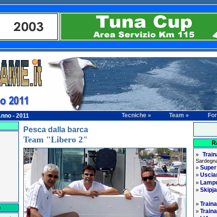
Tecniche »
Team »
Fo
nno - 2011
Pesca dalla barca
Team "Libero 2"
R
Trai
»
Sardegna
Supe
»
Usciam
»
Lampu
»
Skipj
»
Traina
»
e
Traina
»