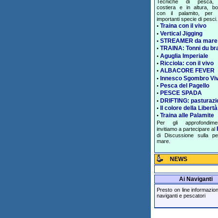
Tecniche di pesca, 
costiera e in altura, bol
con il palamito, per 
importanti specie di pesci.
Traina con il vivo
•
Vertical Jigging
•
STREAMER da mare
•
TRAINA: Tonni du br
•
Aguglia Imperiale
•
Ricciola: con il vivo
•
ALBACORE FEVER
•
Innesco Sgombro Vi
•
Pesca del Pagello
•
PESCE SPADA
•
DRIFTING: pasturazi
•
Il colore della Libertà
•
Traina alle Palamite
•
Per gli approfondime
invitiamo a partecipare al
di Discussione sulla p
mare.
NEWS
Ai Naviganti
Presto on line informazioni 
naviganti e pescatori