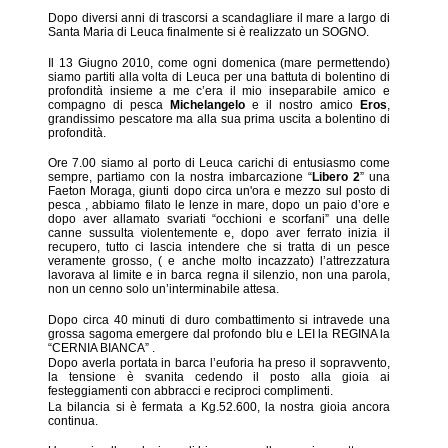
Dopo diversi anni di trascorsi a scandagliare il mare a largo di
Santa Maria di Leuca finalmente si è realizzato un SOGNO.
Il 13 Giugno 2010, come ogni domenica (mare permettendo)
siamo partiti alla volta di Leuca per una battuta di bolentino di
profondità insieme a me c’era il mio inseparabile amico e
compagno di pesca
Michelangelo
e il nostro amico
Eros
,
grandissimo pescatore ma alla sua prima uscita a bolentino di
profondità.
Ore 7.00 siamo al porto di Leuca carichi di entusiasmo come
sempre, partiamo con la nostra imbarcazione “
Libero 2
” una
Faeton Moraga, giunti dopo circa un'ora e mezzo sul posto di
pesca , abbiamo filato le lenze in mare, dopo un paio d’ore e
dopo aver allamato svariati “occhioni e scorfani” una delle
canne sussulta violentemente e, dopo aver ferrato inizia il
recupero, tutto ci lascia intendere che si tratta di un pesce
veramente grosso, ( e anche molto incazzato) l’attrezzatura
lavorava al limite e in barca regna il silenzio, non una parola,
non un cenno solo un’interminabile attesa.
Dopo circa 40 minuti di duro combattimento si intravede una
grossa sagoma emergere dal profondo blu e LEI la REGINA la
“CERNIA BIANCA” .
Dopo averla portata in barca l’euforia ha preso il sopravvento,
la tensione è svanita cedendo il posto alla gioia ai
festeggiamenti con abbracci e reciproci complimenti.
La bilancia si è fermata a Kg.52.600, la nostra gioia ancora
continua.