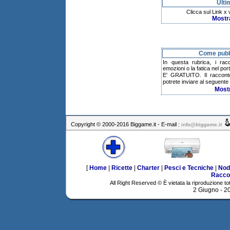
Ulti
Clicca sul Link x
Mostr
Come pubbl
In questa rubrica, i rac
emozioni o la fatica nel po
E' GRATUITO. Il raccont
potrete inviare al seguente 
Most
Copyright © 2000-2016 Biggame.it - E-mail :
info@biggame.it
[
Home
|
Ricette
|
Charter
|
Pesci e Tecniche
|
Nod
Racco
All Right Reserved © È vietata la riproduzione tot
2 Giugno - 2