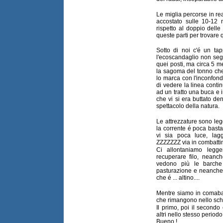
Le miglia percorse in re
accostato sulle 10-12 
rispetto al doppio delle
queste parti per trovare
Sotto di noi c'é un tap
l'ecoscandaglio non seg
quei posti, ma circa 5 m
la sagoma del tonno che
lo marca con l'inconfond
di vedere la linea conti
ad un tratto una buca e 
che vi si era buttato d
spettacolo della natura.
Le attrezzature sono leg
la corrente é poca basta
vi sia poca luce, lag
ZZZZZZZ via in combatti
Ci allontaniamo legg
recuperare filo, neanc
vedono più le barche
pasturazione e neanche 
che é ... altino....
Mentre siamo in comabat
che rimangono nello sch
Il primo, poi il secondo e
altri nello stesso period
Bueno !