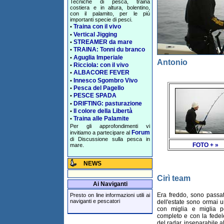
Tecniche di pesca, traina
costiera e in altura, bolentino,
con il palamito, per le più
importanti specie di pesci.
Traina con il vivo
•
Vertical Jigging
•
STREAMER da mare
•
TRAINA: Tonni du branco
•
Aguglia Imperiale
•
Antonio
Ricciola: con il vivo
•
ALBACORE FEVER
•
Innesco Sgombro Vivo
•
Pesca del Pagello
•
PESCE SPADA
•
DRIFTING: pasturazione
•
Il colore della Libertà
•
Traina alle Palamite
•
Per gli approfondimenti vi
Forum
invitiamo a partecipare al
di Discussione sulla pesca in
FOTO + »
mare.
NEWS
Cirì team
Ai Naviganti
Era freddo, sono passat
Presto on line informazioni utili ai
naviganti e pescatori
dell'estate sono ormai u
con miglia e miglia p
completo e con la fedel
del radar, inseparabile al