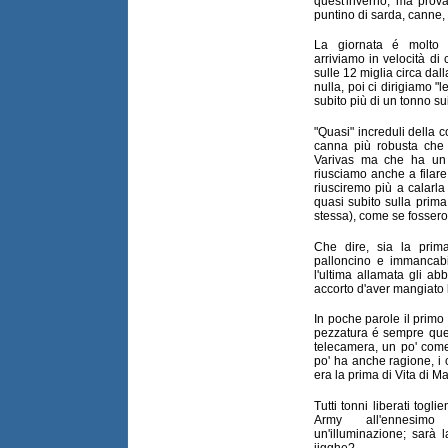
quest'inverno, ma prov
puntino di sarda, canne,
La giornata é molto b
arriviamo in velocità di 
sulle 12 miglia circa dal
nulla, poi ci dirigiamo "
subito più di un tonno sui
"Quasi" increduli della c
canna più robusta che
Varivas ma che ha un 
riusciamo anche a filar
riusciremo più a calarl
quasi subito sulla prim
stessa), come se fossero
Che dire, sia la prim
palloncino e immancabi
l'ultima allamata gli ab
accorto d'aver mangiato 
In poche parole il primo
pezzatura é sempre quell
telecamera, un po' come
po' ha anche ragione, i 
era la prima di Vita di Ma
Tutti tonni liberati togl
Army all'ennesimo
un'illuminazione; sarà 
jigghe?