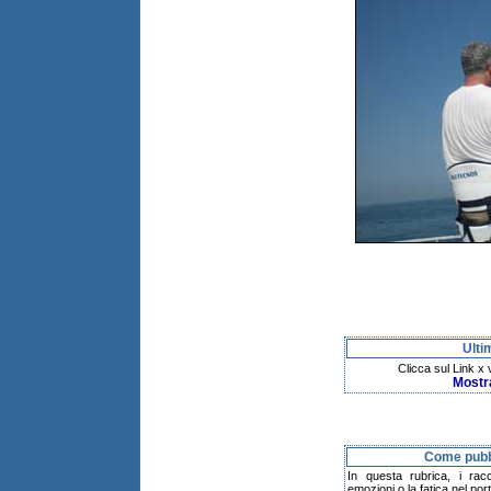
Ulti
Clicca sul Link x
Mostr
Come pubbl
In questa rubrica, i rac
emozioni o la fatica nel po