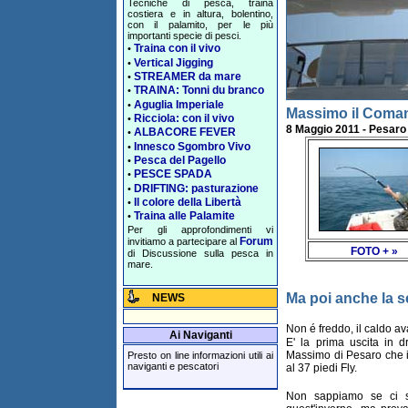
Tecniche di pesca, traina
costiera e in altura, bolentino,
con il palamito, per le più
importanti specie di pesci.
Traina con il vivo
•
Vertical Jigging
•
STREAMER da mare
•
TRAINA: Tonni du branco
•
Aguglia Imperiale
•
Massimo il Coma
Ricciola: con il vivo
•
8 Maggio 2011 - Pesaro
ALBACORE FEVER
•
Innesco Sgombro Vivo
•
Pesca del Pagello
•
PESCE SPADA
•
DRIFTING: pasturazione
•
Il colore della Libertà
•
Traina alle Palamite
•
Per gli approfondimenti vi
Forum
invitiamo a partecipare al
FOTO + »
di Discussione sulla pesca in
mare.
Ma poi anche la s
NEWS
Non é freddo, il caldo av
Ai Naviganti
E' la prima uscita in d
Massimo di Pesaro che i
Presto on line informazioni utili ai
naviganti e pescatori
al 37 piedi Fly.
Non sappiamo se ci 