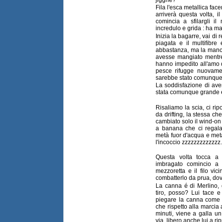
Fila l'esca metallica fac
arriverà questa volta, il
comincia a sfilargli il
incredulo e grida : ha ma
Inizia la bagarre, vai di r
piagata e il multifibre
abbastanza, ma la manca
avesse mangiato mentre
hanno impedito all'amo 
pesce rifugge nuovamen
sarebbe stato comunque
La soddisfazione di aver
stata comunque grande e
Risaliamo la scia, ci rip
da drifting, la stessa c
cambiato solo il wind-on 
a banana che ci regala 
metà fuor d'acqua e met
l'incoccio zzzzzzzzzzzzz...
Questa volta tocca a
imbragato comincio 
mezzoretta e il filo vic
combatterlo da prua, dov
La canna é di Merlino, 
tiro, posso? Lui tace e
piegare la canna come .
che rispetto alla marcia
minuti, viene a galla un
via, libero anche lui a ri