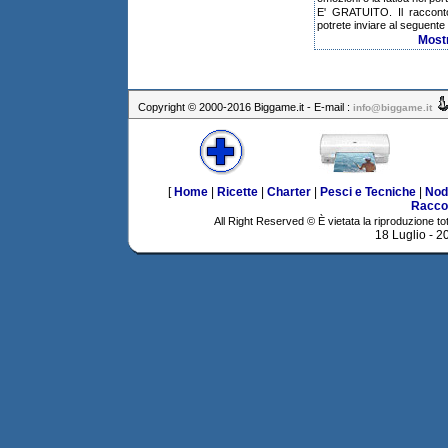
E' GRATUITO. Il raccont
potrete inviare al seguente 
Most
Copyright © 2000-2016 Biggame.it - E-mail :
info@biggame.it
[
Home
|
Ricette
|
Charter
|
Pesci e Tecniche
|
Nod
Racco
All Right Reserved © È vietata la riproduzione tot
18 Luglio - 