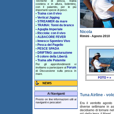
Tecniche di pesca, traina
costiera e in altura, bolentino,
con il palamito, per le più
importanti specie di pesci.
Traina con il vivo
•
Vertical Jigging
•
STREAMER da mare
•
TRAINA: Tonni du branco
•
Aguglia Imperiale
•
Nicola
Ricciola: con il vivo
•
Rimini - Agosto 2010
ALBACORE FEVER
•
Innesco Sgombro Vivo
•
Pesca del Pagello
•
PESCE SPADA
•
DRIFTING: pasturazione
•
Il colore della Libertà
•
Traina alle Palamite
•
Per gli approfondimenti vi
Forum
invitiamo a partecipare al
di Discussione sulla pesca in
mare.
FOTO + »
NEWS
Ai Naviganti
Tuna Airline - vol
Presto on line informazioni utili ai
naviganti e pescatori
Era il ventotto agost
diverse settimane in a
decidiamo di tornare ne
più della terra: il Mare!