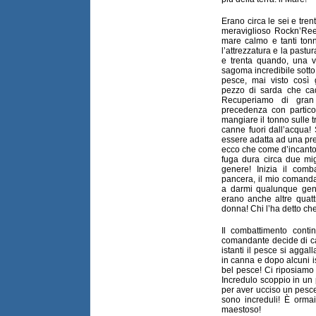
Erano circa le sei e tre
meraviglioso Rockn’Reel
mare calmo e tanti tonni
l’attrezzatura e la pastu
e trenta quando, una vo
sagoma incredibile sotto 
pesce, mai visto così
pezzo di sarda che cad
Recuperiamo di gran 
precedenza con partico
mangiare il tonno sulle t
canne fuori dall’acqua!
essere adatta ad una pre
ecco che come d’incanto 
fuga dura circa due mi
genere! Inizia il com
pancera, il mio comanda
a darmi qualunque gen
erano anche altre quat
donna! Chi l’ha detto ch
Il combattimento conti
comandante decide di ca
istanti il pesce si aggal
in canna e dopo alcuni i
bel pesce! Ci riposiamo a
Incredulo scoppio in un p
per aver ucciso un pesce
sono increduli! È orma
maestoso!