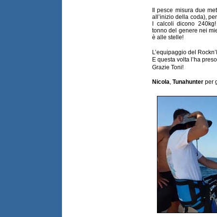
Il pesce misura due metr
all’inizio della coda), p
I calcoli dicono 240k
tonno del genere nei miei
è alle stelle!
L’equipaggio del Rockn’
E questa volta l’ha preso
Grazie Toni!
Nicola
,
Tunahunter
per g