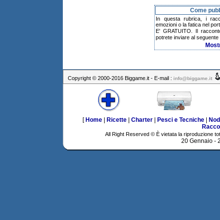
Come pubbl
In questa rubrica, i rac
emozioni o la fatica nel po
E' GRATUITO. Il raccont
potrete inviare al seguente 
Most
Copyright © 2000-2016 Biggame.it - E-mail :
info@biggame.it
[
Home
|
Ricette
|
Charter
|
Pesci e Tecniche
|
Nod
Racco
All Right Reserved © È vietata la riproduzione tot
20 Gennaio -