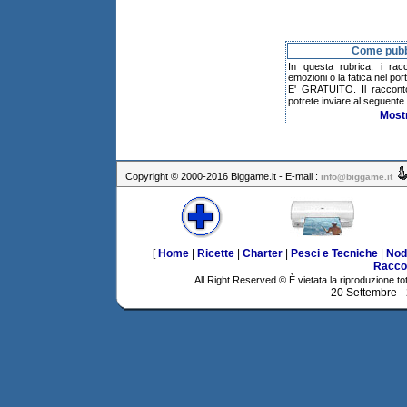
Come pubbl
In questa rubrica, i rac
emozioni o la fatica nel po
E' GRATUITO. Il raccont
potrete inviare al seguente 
Most
Copyright © 2000-2016 Biggame.it - E-mail :
info@biggame.it
[
Home
|
Ricette
|
Charter
|
Pesci e Tecniche
|
Nod
Racco
All Right Reserved © È vietata la riproduzione tot
20 Settembre -