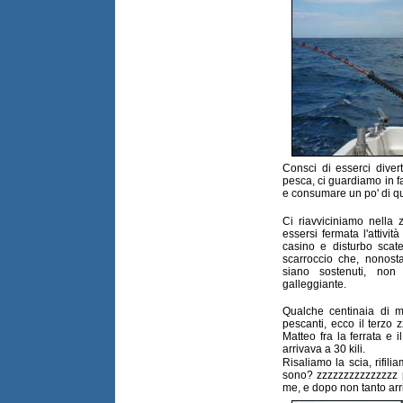
Consci di esserci diverti
pesca, ci guardiamo in fa
e consumare un po' di qu
Ci riavviciniamo nella
essersi fermata l'attivit
casino e disturbo scate
scarroccio che, nonost
siano sostenuti, non
galleggiante.
Qualche centinaia di 
pescanti, ecco il terzo 
Matteo fra la ferrata e 
arrivava a 30 kili.
Risaliamo la scia, rifil
sono? zzzzzzzzzzzzzzz p
me, e dopo non tanto arri