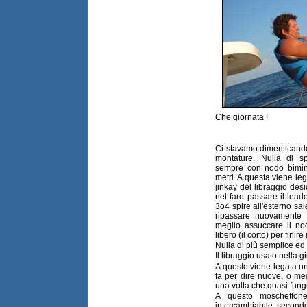
Che giornata !
Ci stavamo dimenticando 
montature. Nulla di sp
sempre con nodo bimin
metri. A questa viene leg
jinkay del libraggio des
nel fare passare il lead
3o4 spire all'esterno sal
ripassare nuovamente 
meglio assuccare il nod
libero (il corto) per finire
Nulla di più semplice e
Il libraggio usato nella g
A questo viene legata un
fa per dire nuove, o meg
una volta che quasi fun
A questo moschettone
intercambiabile secondo