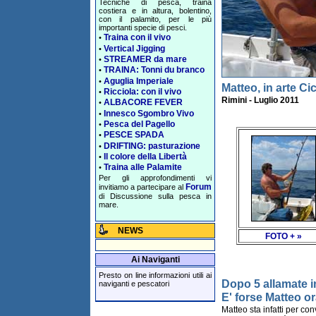
Tecniche di pesca, traina
costiera e in altura, bolentino,
con il palamito, per le più
importanti specie di pesci.
Traina con il vivo
•
Vertical Jigging
•
STREAMER da mare
•
TRAINA: Tonni du branco
•
Aguglia Imperiale
•
Matteo, in arte Ci
Ricciola: con il vivo
•
Rimini - Luglio 2011
ALBACORE FEVER
•
Innesco Sgombro Vivo
•
Pesca del Pagello
•
PESCE SPADA
•
DRIFTING: pasturazione
•
Il colore della Libertà
•
Traina alle Palamite
•
Per gli approfondimenti vi
Forum
invitiamo a partecipare al
di Discussione sulla pesca in
mare.
NEWS
FOTO + »
Ai Naviganti
Presto on line informazioni utili ai
Dopo 5 allamate i
naviganti e pescatori
E' forse Matteo o
Matteo sta infatti per co