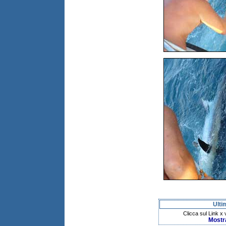
Ulti
Clicca sul Link x
Mostr