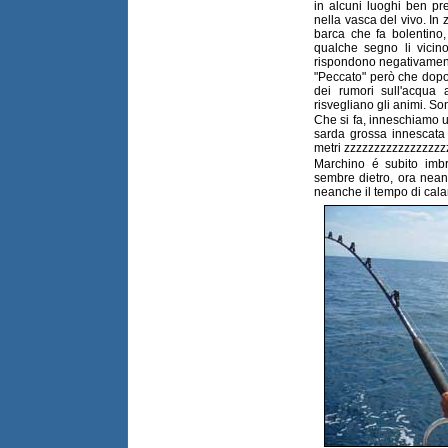
in alcuni luoghi ben pr
nella vasca del vivo. In 
barca che fa bolentino,
qualche segno li vicino
rispondono negativament
"Peccato" però che dopo
dei rumori sull'acqua 
risvegliano gli animi. Son
Che si fa, inneschiamo u
sarda grossa innescata 
metri zzzzzzzzzzzzzzzzz
Marchino é subito imb
sembre dietro, ora nean
neanche il tempo di calar