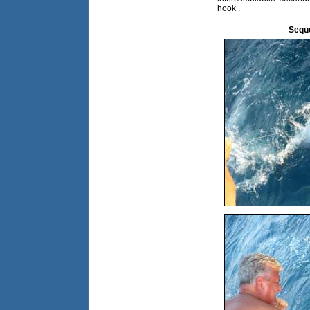
hook .
Seque