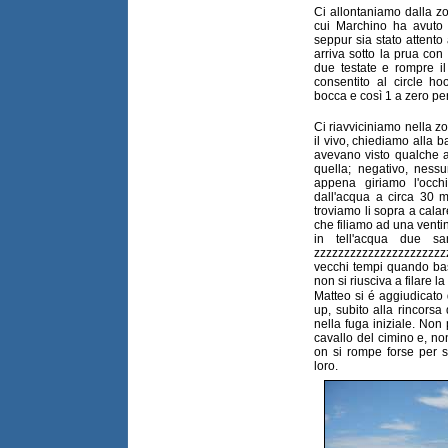
Ci allontaniamo dalla zo
cui Marchino ha avuto m
seppur sia stato attento
arriva sotto la prua con 
due testate e rompre il
consentito al circle ho
bocca e così 1 a zero per
Ci riavviciniamo nella z
il vivo, chiediamo alla b
avevano visto qualche a
quella; negativo, nes
appena giriamo l'occh
dall'acqua a circa 30 m
troviamo li sopra a cala
che filiamo ad una ventin
in tell'acqua due sar
zzzzzzzzzzzzzzzzzzzzz
vecchi tempi quando bas
non si riusciva a filare 
Matteo si é aggiudicato
up, subito alla rincorsa
nella fuga iniziale. No
cavallo del cimino e, n
on si rompe forse per s
loro.