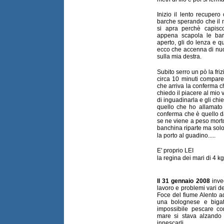
Inizio il lento recuper
barche sperando che il 
si apra perchè capisc
appena scapola le bar
aperto, gli do lenza e 
ecco che accenna di nuo
sulla mia destra.
Subito serro un pò la fri
circa 10 minuti compare
che arriva la conferma 
chiedo il piacere al mi
di inguadinarla e gli chi
quello che ho allamato 
conferma che è quello da
se ne viene a peso mort
banchina riparte ma solo
la porto al guadino.....
E' proprio LEI
la regina dei mari di 4 kg
Il 31 gennaio 2008
inve
lavoro e problemi vari de
Foce del fiume Alento 
una bolognese e bigat
impossibile pescare co
mare si stava alzando 
innescarli.