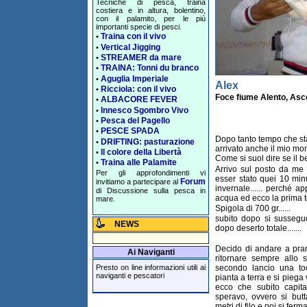
Tecniche di pesca, traina
costiera e in altura, bolentino,
con il palamito, per le più
importanti specie di pesci.
Traina con il vivo
•
Vertical Jigging
•
STREAMER da mare
•
TRAINA: Tonni du branco
•
Aguglia Imperiale
•
Alex
Ricciola: con il vivo
•
Foce fiume Alento, Asc
ALBACORE FEVER
•
Innesco Sgombro Vivo
•
Pesca del Pagello
•
PESCE SPADA
•
Dopo tanto tempo che sta
DRIFTING: pasturazione
•
arrivato anche il mio momen
Il colore della Libertà
•
Come si suol dire se il bel
Traina alle Palamite
•
Arrivo sul posto da me 
Per gli approfondimenti vi
esser stato quei 10 minut
Forum
invitiamo a partecipare al
invernale...... perché ap
di Discussione sulla pesca in
acqua ed ecco la prima to
mare.
Spigola di 700 gr......
subito dopo si sussegu
NEWS
dopo deserto totale.......
Decido di andare a pra
Ai Naviganti
ritornare sempre allo s
secondo lancio una toc
Presto on line informazioni utili ai
naviganti e pescatori
pianta a terra e si piega
ecco che subito capit
speravo, ovvero si butt
metri di filo e poi si ferma