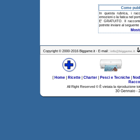
Come pubbl
In questa rubrica, i rac
emozioni o la fatica nel po
E' GRATUITO. Il raccont
potrete inviare al seguente 
Most
Copyright © 2000-2016 Biggame.it - E-mail :
info@biggame.it
[
Home
|
Ricette
|
Charter
|
Pesci e Tecniche
|
Nod
Racco
All Right Reserved © È vietata la riproduzione tot
30 Gennaio -