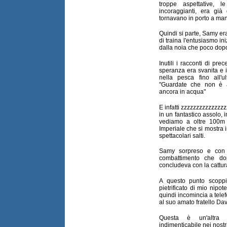
troppe aspettative, l
incoraggianti, era già
tornavano in porto a man
Quindi si parte, Samy e
di traina l'entusiasmo in
dalla noia che poco dopo
Inutili i racconti di pre
speranza era svanita e i
nella pesca fino all'u
"Guardate che non è 
ancora in acqua"
E infatti zzzzzzzzzzzzzzz
in un fantastico assolo, 
vediamo a oltre 100m 
Imperiale che si mostra i
spettacolari salti.
Samy sorpreso e con l
combattimento che do
concludeva con la cattu
A questo punto scoppi
pietrificato di mio nipot
quindi incomincia a telefo
al suo amato fratello Dav
Questa è un'altra b
indimenticabile nei nostri