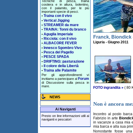
Tecniche di pesca, traina
costiera e in altura, bolentino,
con il palamito, per le più
importanti specie di pesci.
Traina con il vivo
•
Vertical Jigging
•
STREAMER da mare
•
TRAINA: Tonni du branco
•
Aguglia Imperiale
•
Franck, Biondick
Ricciola: con il vivo
•
Liguria - Giugno 2011
ALBACORE FEVER
•
Innesco Sgombro Vivo
•
Pesca del Pagello
•
PESCE SPADA
•
DRIFTING: pasturazione
•
Il colore della Libertà
•
Traina alle Palamite
•
Per gli approfondimenti vi
Forum
invitiamo a partecipare al
di Discussione sulla pesca in
mare.
FOTO ingrandita »
( 80 
NEWS
Non è ancora me
Ai Naviganti
Incontro al posto barca
Presto on line informazioni utili ai
Fabrizio in arte
Biondic
naviganti e pescatori
in vacanze a casa mia e 
mia barca e alla sua prim
Nonostante fosse una 