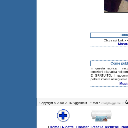
Ulti
Clicca sul Link x
Mostr
Come pubbl
In questa rubrica, i rac
emozioni o la fatica nel po
E' GRATUITO. Il raccont
potrete inviare al seguente 
Most
Copyright © 2000-2016 Biggame.it - E-mail :
info@biggame.it
[
Home
|
Ricette
|
Charter
|
Pesci e Tecniche
|
Nod