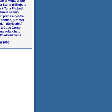
lo di Montecristo
a Storia di Etebete
ack Tuna Phuket!
amale se vuoi ..
i: prima a destra
a dentice, (Emme)
ie - (Seriolablu)
 a Capo Corso
ma volta che ..
lto all'orizzonte
ti 2005