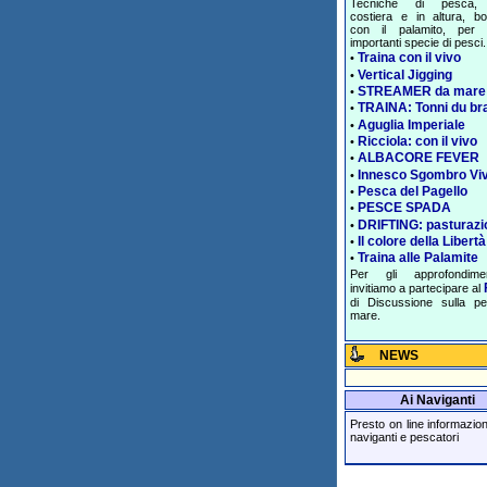
Tecniche di pesca, 
costiera e in altura, bol
con il palamito, per 
importanti specie di pesci.
Traina con il vivo
•
Vertical Jigging
•
STREAMER da mare
•
TRAINA: Tonni du br
•
Aguglia Imperiale
•
Ricciola: con il vivo
•
ALBACORE FEVER
•
Innesco Sgombro Vi
•
Pesca del Pagello
•
PESCE SPADA
•
DRIFTING: pasturazi
•
Il colore della Libertà
•
Traina alle Palamite
•
Per gli approfondime
invitiamo a partecipare al
di Discussione sulla p
mare.
NEWS
Ai Naviganti
Presto on line informazioni 
naviganti e pescatori