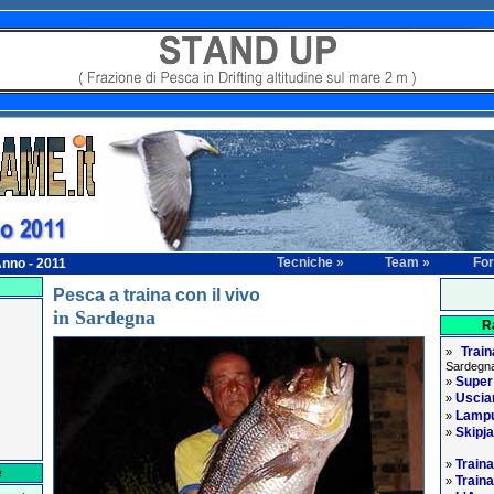
Tecniche »
Team »
Fo
nno - 2011
Pesca a traina con il vivo
in Sardegna
R
Trai
»
Sardegna
Supe
»
Usciam
»
Lampu
»
Skipj
»
Traina
»
e
Traina
»