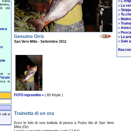
L'Ange
traina
»
entino,
La ver
»
le più
Skipj
»
Tu chi
»
Malind
»
Train
»
Amiciz
»
anco
Pesca
»
Gesuino Orrù
La pri
»
Sole a
San Vero Milis - Settembre 2011
»
vo
Raccon
one
nti vi
Forum
esca in
FOTO ingrandita »
( 80 Kbyte )
Trainetta di un ora
utili ai
Ecco le foto di una battuta di pesca a Putzu Idu di San Vero
Milis (Or).
Lascio a voi ogni commento ( solo 12 Kg)