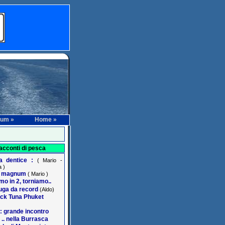
rum »
Home »
acconti di pesca
na dentice :
( Mario -
 )
r magnum
( Mario )
o in 2, torniamo..
ga da record
(Aldo)
ack Tuna Phuket
: grande incontro
 .. nella Burrasca