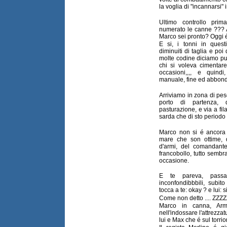
la voglia di "incannarsi"
Ultimo controllo prim
numerato le canne ??? Av
Marco sei pronto? Oggi é
E si, i tonni in ques
diminuiti di taglia e po
molte codine diciamo pu
chi si voleva cimentar
occasioni,,,, e quindi
manuale, fine ed abbond
Arriviamo in zona di pes
porto di partenza, 
pasturazione, e via a fi
sarda che di sto periodo
Marco non si é ancora 
mare che son ottime, 
d'armi, del comandant
francobollo, tutto sembr
occasione.
E te pareva, passa
inconfondibbbili, subit
tocca a te: okay ? e lui: si
Come non detto .... ZZZ
Marco in canna, Arm
nell'indossare l'attrezza
lui e Max che é sul torri