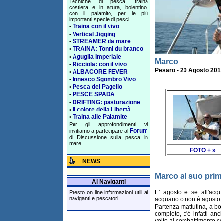
Tecniche di pesca, traina
costiera e in altura, bolentino,
con il palamito, per le più
importanti specie di pesci.
Traina con il vivo
•
Vertical Jigging
•
STREAMER da mare
•
TRAINA: Tonni du branco
•
Aguglia Imperiale
•
Marco
Ricciola: con il vivo
•
Pesaro - 20 Agosto 201
ALBACORE FEVER
•
Innesco Sgombro Vivo
•
Pesca del Pagello
•
PESCE SPADA
•
DRIFTING: pasturazione
•
Il colore della Libertà
•
Traina alle Palamite
•
Per gli approfondimenti vi
Forum
invitiamo a partecipare al
di Discussione sulla pesca in
mare.
FOTO + »
NEWS
Marco al suo pri
Ai Naviganti
E' agosto e se all'ac
Presto on line informazioni utili ai
naviganti e pescatori
acquario o non é agosto
Partenza mattutina, a bor
completo, c'é infatti a
volte al combattimento co