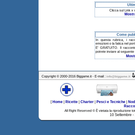
Ulti
Clicca sul Link x
Mostr
Come pubbl
In questa rubrica, i rac
emozioni o la fatica nel po
E' GRATUITO. Il raccont
potrete inviare al seguente 
Most
Copyright © 2000-2016 Biggame.it - E-mail :
info@biggame.it
[
Home
|
Ricette
|
Charter
|
Pesci e Tecniche
|
Nod
Racco
All Right Reserved © È vietata la riproduzione tot
10 Settembre -