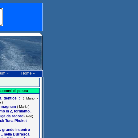
rum »
Home »
acconti di pesca
na dentice :
( Mario -
 )
r magnum
( Mario )
o in 2, torniamo..
ga da record
(Aldo)
ack Tuna Phuket
: grande incontro
 .. nella Burrasca