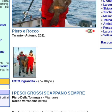
L'Ange
traina
»
entino,
La ver
»
le più
Skipj
»
Tu chi
»
Malind
»
Train
»
Amiciz
»
anco
Pesca
»
Piero e Rocco
La pri
»
Sole a
Taranto - Autunno 2011
»
vo
Raccon
one
nti vi
Forum
esca in
FOTO ingrandita »
( 52 Kbyte )
I PESCI GROSSI SCAPPANO SEMPRE
Piero Della Tommasa
- Miantares
utili ai
Rocco Verrascina
(testo)