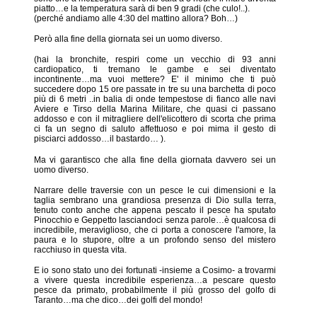
piatto…e la temperatura sarà di ben 9 gradi (che culo!..).
(perché andiamo alle 4:30 del mattino allora? Boh…)
Però alla fine della giornata sei un uomo diverso.
(hai la bronchite, respiri come un vecchio di 93 anni
cardiopatico, ti tremano le gambe e sei diventato
incontinente…ma vuoi mettere? E' il minimo che ti può
succedere dopo 15 ore passate in tre su una barchetta di poco
più di 6 metri ..in balia di onde tempestose di fianco alle navi
Aviere e Tirso della Marina Militare, che quasi ci passano
addosso e con il mitragliere dell'elicottero di scorta che prima
ci fa un segno di saluto affettuoso e poi mima il gesto di
pisciarci addosso…il bastardo… ).
Ma vi garantisco che alla fine della giornata davvero sei un
uomo diverso.
Narrare delle traversie con un pesce le cui dimensioni e la
taglia sembrano una grandiosa presenza di Dio sulla terra,
tenuto conto anche che appena pescato il pesce ha sputato
Pinocchio e Geppetto lasciandoci senza parole…è qualcosa di
incredibile, meraviglioso, che ci porta a conoscere l'amore, la
paura e lo stupore, oltre a un profondo senso del mistero
racchiuso in questa vita.
E io sono stato uno dei fortunati -insieme a Cosimo- a trovarmi
a vivere questa incredibile esperienza…a pescare questo
pesce da primato, probabilmente il più grosso del golfo di
Taranto…ma che dico…dei golfi del mondo!