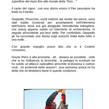
superficie del mare fino alle murate della Tirso…"
Il canto del cigno…con uno sforzo eroico il Pier pescatore ha
tirato su il bestio…
Geppetto, Pinocchio, usciti indenni dal ventre del pesce, sono
stati subito ricoverati per accertamenti nell'infermeria
dell'Aviere, dove era già alloggiato l'elicotterista mitragliere,
che aveva appena subito un intervento di orchiectomia, in
seguito all'incidente poc'anzi detto. Per confortarlo, Geppetto
gli ha raccontato una favola sugli eunuchi tratta dalle mille e
una notte…
Con grande orgoglio posso dire…che io e Cosimo
c'eravamo…
Grazie Piero e alla prossima…ah…stasera se possibile…visto
che io ho l'influenza, la bronchite…la pellagra lo scorbuto ed
ho subito un attacco radioattivo arricchito di diossina e carbon
cock…mi porteresti delle arance?...una carissima amica mi ha
detto che mi farebbero bene in queste condizioni…