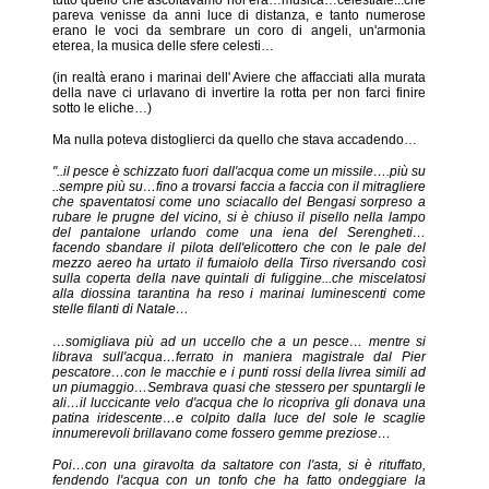
pareva venisse da anni luce di distanza, e tanto numerose
erano le voci da sembrare un coro di angeli, un'armonia
eterea, la musica delle sfere celesti…
(in realtà erano i marinai dell' Aviere che affacciati alla murata
della nave ci urlavano di invertire la rotta per non farci finire
sotto le eliche…)
Ma nulla poteva distoglierci da quello che stava accadendo…
"..il pesce è schizzato fuori dall'acqua come un missile….più su
..sempre più su…fino a trovarsi faccia a faccia con il mitragliere
che spaventatosi come uno sciacallo del Bengasi sorpreso a
rubare le prugne del vicino, si è chiuso il pisello nella lampo
del pantalone urlando come una iena del Serengheti…
facendo sbandare il pilota dell'elicottero che con le pale del
mezzo aereo ha urtato il fumaiolo della Tirso riversando così
sulla coperta della nave quintali di fuliggine...che miscelatosi
alla diossina tarantina ha reso i marinai luminescenti come
stelle filanti di Natale…
…somigliava più ad un uccello che a un pesce… mentre si
librava sull'acqua…ferrato in maniera magistrale dal Pier
pescatore…con le macchie e i punti rossi della livrea simili ad
un piumaggio…Sembrava quasi che stessero per spuntargli le
ali…il luccicante velo d'acqua che lo ricopriva gli donava una
patina iridescente…e colpito dalla luce del sole le scaglie
innumerevoli brillavano come fossero gemme preziose…
Poi…con una giravolta da saltatore con l'asta, si è rituffato,
fendendo l'acqua con un tonfo che ha fatto ondeggiare la