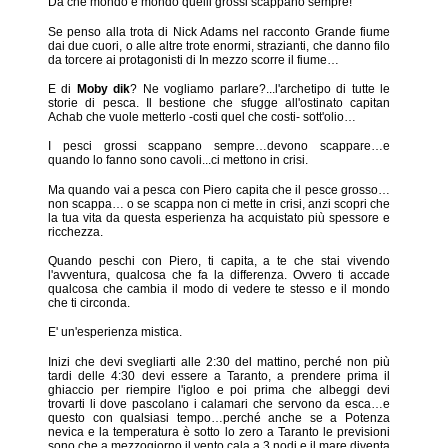
Da che mondo è mondo quelli grossi scappano sempre!
Se penso alla trota di Nick Adams nel racconto Grande fiume
dai due cuori, o alle altre trote enormi, strazianti, che danno filo
da torcere ai protagonisti di In mezzo scorre il fiume…
E di
Moby dik
? Ne vogliamo parlare?...l'archetipo di tutte le
storie di pesca. Il bestione che sfugge all'ostinato capitan
Achab che vuole metterlo -costi quel che costi- sott'olio…
I pesci grossi scappano sempre…devono scappare…e
quando lo fanno sono cavoli...ci mettono in crisi.
Ma quando vai a pesca con Piero capita che il pesce grosso…
non scappa… o se scappa non ci mette in crisi, anzi scopri che
la tua vita da questa esperienza ha acquistato più spessore e
ricchezza.
Quando peschi con Piero, ti capita, a te che stai vivendo
l'avventura, qualcosa che fa la differenza. Ovvero ti accade
qualcosa che cambia il modo di vedere te stesso e il mondo
che ti circonda.
E' un'esperienza mistica.
Inizi che devi svegliarti alle 2:30 del mattino, perché non più
tardi delle 4:30 devi essere a Taranto, a prendere prima il
ghiaccio per riempire l'igloo e poi prima che albeggi devi
trovarti li dove pascolano i calamari che servono da esca…e
questo con qualsiasi tempo…perché anche se a Potenza
nevica e la temperatura è sotto lo zero a Taranto le previsioni
sono che a mezzogiorno il vento cala a 3 nodi e il mare diventa