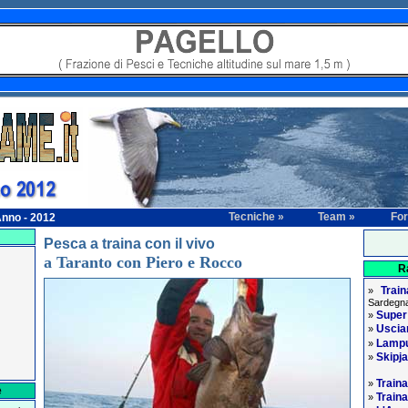
Tecniche »
Team »
Fo
nno - 2012
Pesca a traina con il vivo
a Taranto con Piero e Rocco
R
Trai
»
Sardegna
Supe
»
Usciam
»
Lampu
»
Skipj
»
Traina
»
e
Traina
»