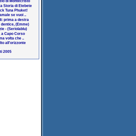
lo di Montecristo
a Storia di Etebete
ack Tuna Phuket!
amale se vuoi ..
i: prima a destra
a dentice, (Emme)
ie - (Seriolablu)
 a Capo Corso
ma volta che ..
lto all'orizzonte
ti 2005