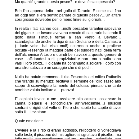
Ma quant'è grande questo pesce?...e dove è stato pescato?
Beh l'ho appena detto…nel golfo di Taranto. E come mai fino
ad oggi non si era sentito parlare di questo pesce?…Un affare
così grosso dovrebbe per lo meno finire sui giornali…
In realtà i fatti stanno così…molti pescatori tarantini sapevano
del gigante…e invano avevano cercato di catturarlo battendo il
golfo dalla Finibus terrae a san Pietro a Bevano…
scandagliando anche la diga di san Giuliano e della Camastra
(…tante volte…hai visto mai!) ricorrendo anche a pratiche
occulte -essendo la maggior parte dei suddetti natii della terra
dell'alchemico Artusio e quindi ben avezzi a questo genere di
cose - affidandosi a riti propiziatori e non…ma a nulla sono
valsi i loro sforzi…il gigante ha continuato a solcare il golfo con
una sfrontatezza e un coraggio che è di pochi.
Nulla ha potuto nemmeno il rito Pescantis del mitico Rafiaelis
che tirando su merluzzi recitava il sermone dell'olio sasso allo
scopo di sconvolgere la mente del colosso pinnato che tanto
avrebbe voluto invitare a …pranzo!
E' capitato invece a me…assistere alla cattura…osservare la
canna piegarsi e scricchiolare all'inverosimile…i muscoli
contratti e rigidi del volto di Piero che subito ha capito di aver
sotto il…Leviatano…
Quale emozione…
L'Aviere e la Tirso ci erano addosso, l'elicottero ci volteggiava
sulle teste, il piscione del mitragliere si sgrullava il pisello…ma
tutto quello che ascoltavamo noi era…musica…celestiale...che