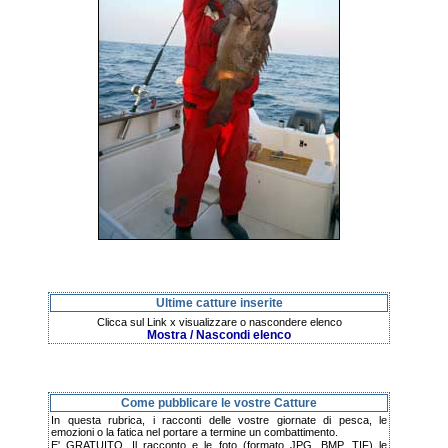
Ultime catture inserite
Clicca sul Link x visualizzare o nascondere elenco
Mostra / Nascondi elenco
Come pubblicare le vostre Catture
In questa rubrica, i racconti delle vostre giornate di pesca, le
emozioni o la fatica nel portare a termine un combattimento.
E' GRATUITO. Il racconto e le foto (formato JPG, BMP, TIF) le