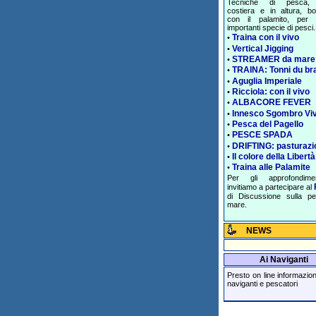
Tecniche di pesca, 
costiera e in altura, bol
con il palamito, per 
importanti specie di pesci.
Traina con il vivo
•
Vertical Jigging
•
STREAMER da mare
•
TRAINA: Tonni du br
•
Aguglia Imperiale
•
Ricciola: con il vivo
•
ALBACORE FEVER
•
Innesco Sgombro Vi
•
Pesca del Pagello
•
PESCE SPADA
•
DRIFTING: pasturazi
•
Il colore della Libertà
•
Traina alle Palamite
•
Per gli approfondime
invitiamo a partecipare al
di Discussione sulla p
mare.
NEWS
Ai Naviganti
Presto on line informazioni 
naviganti e pescatori