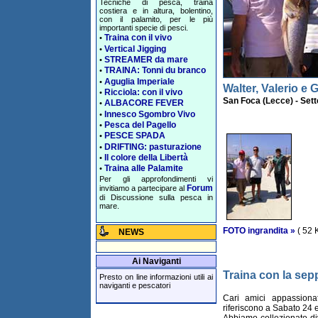
Tecniche di pesca, traina
costiera e in altura, bolentino,
con il palamito, per le più
importanti specie di pesci.
Traina con il vivo
•
Vertical Jigging
•
STREAMER da mare
•
TRAINA: Tonni du branco
•
Aguglia Imperiale
•
Walter, Valerio e 
Ricciola: con il vivo
•
San Foca (Lecce) - Set
ALBACORE FEVER
•
Innesco Sgombro Vivo
•
Pesca del Pagello
•
PESCE SPADA
•
DRIFTING: pasturazione
•
Il colore della Libertà
•
Traina alle Palamite
•
Per gli approfondimenti vi
Forum
invitiamo a partecipare al
di Discussione sulla pesca in
mare.
FOTO ingrandita »
( 52 
NEWS
Ai Naviganti
Traina con la sep
Presto on line informazioni utili ai
naviganti e pescatori
Cari amici appassionat
riferiscono a Sabato 24
Abbiamo collezionato div