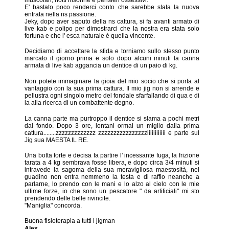
E' bastato poco renderci conto che sarebbe stata la nuova
entrata nella ns passione.
Jeky, dopo aver saputo della ns cattura, si fa avanti armato di
live kab e polipo per dimostrarci che la nostra era stata solo
fortuna e che l' esca naturale è quella vincente.
Decidiamo di accettare la sfida e torniamo sullo stesso punto
marcato il giorno prima e solo dopo alcuni minuti la canna
armata di live kab aggancia un dentice di un paio di kg.
Non potete immaginare la gioia del mio socio che si porta al
vantaggio con la sua prima cattura. Il mio jig non si arrende e
pellustra ogni singolo metro del fondale sfarfallando di qua e di
la alla ricerca di un combattente degno.
La canna parte ma purtroppo il dentice si slama a pochi metri
dal fondo. Dopo 3 ore, lontani ormai un miglio dalla prima
cattura........zzzzzzzzzzzzz zzzzzzzzzzzzzzzziiiiiiiiiiii e parte sul
Jig sua MAESTA IL RE.
Una botta forte e decisa fa partire l' incessante fuga, la frizione
tarata a 4 kg sembrava fosse libera, e dopo circa 3/4 minuti si
intravede la sagoma della sua meravigliosa maestosità, nel
guadino non entra nemmeno la testa e di raffio neanche a
parlarne, lo prendo con le mani e lo alzo al cielo con le mie
ultime forze, io che sono un pescatore " da artificiali" mi sto
prendendo delle belle rivincite.
"Maniglia" concorda.
Buona fisioterapia a tutti i jigman
Alex
.