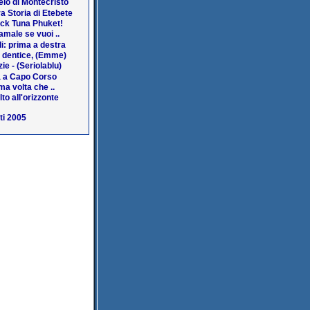
lo di Montecristo
a Storia di Etebete
ack Tuna Phuket!
amale se vuoi ..
i: prima a destra
a dentice, (Emme)
ie - (Seriolablu)
 a Capo Corso
ma volta che ..
lto all'orizzonte
ti 2005