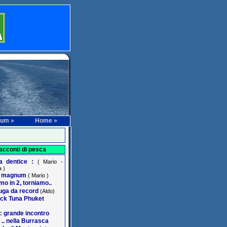
rum »
Home »
acconti di pesca
na dentice :
( Mario -
 )
r magnum
( Mario )
o in 2, torniamo..
ga da record
(Aldo)
ack Tuna Phuket
: grande incontro
 .. nella Burrasca