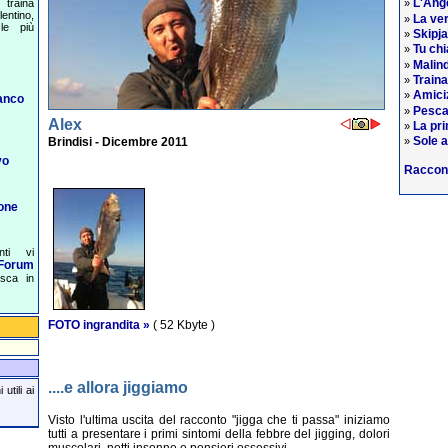
L'Ange
traina
»
entino,
La ver
»
le più
Skipj
»
Tu chi
»
Malind
»
Train
»
Amiciz
»
anco
Pesca
»
Alex
La pri
»
Sole a
Brindisi - Dicembre 2011
»
vo
Raccon
one
nti vi
Forum
esca in
FOTO ingrandita »
( 52 Kbyte )
....e allora jiggiamo
utili ai
Visto l'ultima uscita del racconto "jigga che ti passa" iniziamo
tutti a presentare i primi sintomi della febbre del jigging, dolori
muscolari, notti insonne e pensieri ossessivi.