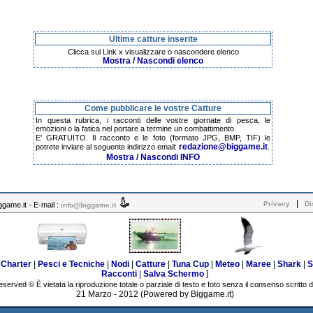
Ultime catture inserite
Clicca sul Link x visualizzare o nascondere elenco
Mostra / Nascondi elenco
Come pubblicare le vostre Catture
In questa rubrica, i racconti delle vostre giornate di pesca, le
emozioni o la fatica nel portare a termine un combattimento.
E' GRATUITO. Il racconto e le foto (formato JPG, BMP, TIF) le
redazione@biggame.it
potrete inviare al seguente indirizzo email:
.
Mostra / Nascondi INFO
|
Privacy
Di
ame.it - E-mail :
info@biggame.it
|
Charter
|
Pesci e Tecniche
|
Nodi
|
Catture
|
Tuna Cup
|
Meteo
|
Maree
|
Shark
|
S
Racconti
|
Salva Schermo
]
eserved © È vietata la riproduzione totale o parziale di testo e foto senza il consenso scritto d
21 Marzo - 2012
(Powered by Biggame.it)