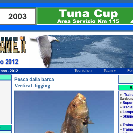
Tecniche »
Team »
Fo
nno - 2012
Pesca dalla barca
Vertical Jigging
R
Trai
»
Sardegna
Supe
»
Usciam
»
Lampu
»
Skipj
»
Traina
»
e
Traina
»