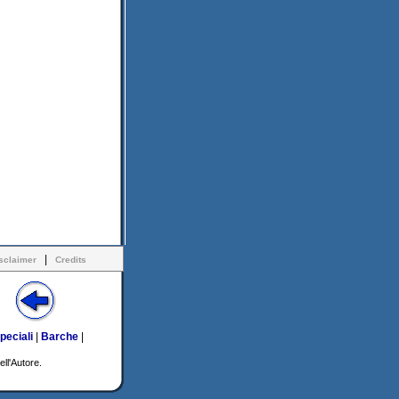
|
sclaimer
Credits
peciali
|
Barche
|
ell'Autore.