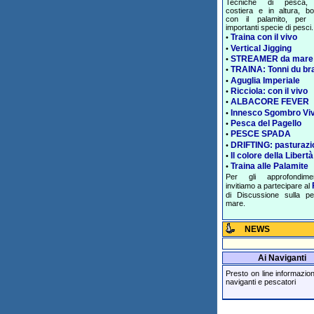
Tecniche di pesca, 
costiera e in altura, bol
con il palamito, per 
importanti specie di pesci.
Traina con il vivo
•
Vertical Jigging
•
STREAMER da mare
•
TRAINA: Tonni du br
•
Aguglia Imperiale
•
Ricciola: con il vivo
•
ALBACORE FEVER
•
Innesco Sgombro Vi
•
Pesca del Pagello
•
PESCE SPADA
•
DRIFTING: pasturazi
•
Il colore della Libertà
•
Traina alle Palamite
•
Per gli approfondime
invitiamo a partecipare al
di Discussione sulla p
mare.
NEWS
Ai Naviganti
Presto on line informazioni 
naviganti e pescatori