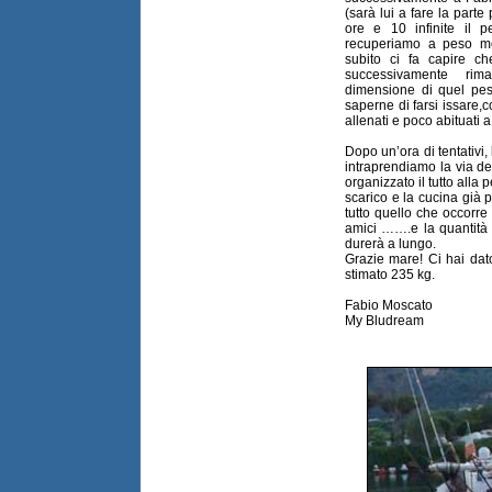
(sarà lui a fare la part
ore e 10 infinite il 
recuperiamo a peso mo
subito ci fa capire c
successivamente rim
dimensione di quel pe
saperne di farsi issare,c
allenati e poco abituati 
Dopo un’ora di tentativi,
intraprendiamo la via de
organizzato il tutto alla 
scarico e la cucina già p
tutto quello che occorre 
amici …….e la quantità r
durerà a lungo.
Grazie mare! Ci hai dat
stimato 235 kg.
Fabio Moscato
My Bludream