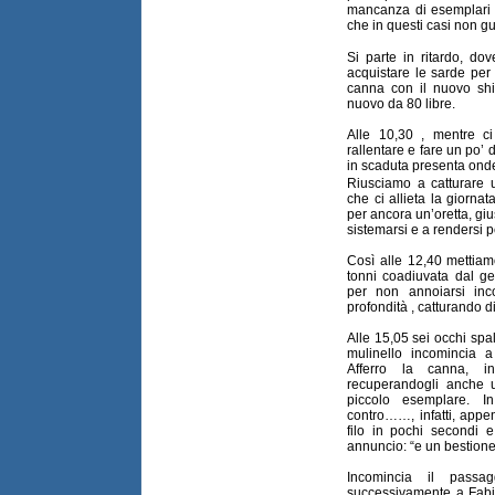
mancanza di esemplari 
che in questi casi non g
Si parte in ritardo, d
acquistare le sarde per 
canna con il nuovo sh
nuovo da 80 libre.
Alle 10,30 , mentre c
rallentare e fare un po’ 
in scaduta presenta onde
Riusciamo a catturare u
che ci allieta la giornat
per ancora un’oretta, giu
sistemarsi e a rendersi p
Così alle 12,40 mettia
tonni coadiuvata dal ge
per non annoiarsi inc
profondità , catturando d
Alle 15,05 sei occhi spal
mulinello incomincia 
Afferro la canna, i
recuperandogli anche 
piccolo esemplare. I
contro……, infatti, appe
filo in pochi secondi
annuncio: “e un bestione!
Incomincia il pass
successivamente a Fabio