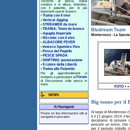
Tecniche di pesca, traina
costiera e in altura, bolentino,
con il palamito, per le più
importanti specie di pesci.
Traina con il vivo
•
Vertical Jigging
•
STREAMER da mare
•
TRAINA: Tonni du branco
•
Bludream Team
Aguglia Imperiale
•
Monterosso - La Spezia
Ricciola: con il vivo
•
ALBACORE FEVER
•
Innesco Sgombro Vivo
•
Pesca del Pagello
•
PESCE SPADA
•
DRIFTING: pasturazione
•
Il colore della Libertà
•
Traina alle Palamite
•
Per gli approfondimenti vi
Forum
invitiamo a partecipare al
di Discussione sulla pesca in
mare.
FOTO + »
NEWS
Big tonno per il
Ai Naviganti
Al largo di Monterosso (
Presto on line informazioni utili ai
è il 21 giugno 2014, il t
naviganti e pescatori
decidiamo di provare 
pescare un tonno, che 
per il periodo ristretto 