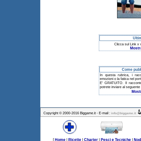
Ulti
Clicca sul Link x
Mostr
Come pubbl
In questa rubrica, i rac
emozioni o la fatica nel po
E' GRATUITO. Il raccont
potrete inviare al seguente 
Most
Copyright © 2000-2016 Biggame.it - E-mail :
info@biggame.it
[
Home
|
Ricette
|
Charter
|
Pesci e Tecniche
|
Nod