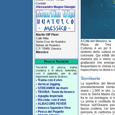
Contatti:
Alessandro Magno Giangio
Marlin VIP Fleet
Calle Mitla
A Città del Messico, la
Santa Cruz de Huatulco
Plaza de Tres
Bahias de Huatulco
Culturas é un po' il
C.P. 70989, Oaxaca
simbolo della cultura 
Messico
coloniale. Qui infatti di
maniera più o meno ca
Pesci e Tecniche
grattacielo che emerge 
frequentano le chiese colo
Tecniche di pesca, traina
rispecchiano la storia e 
costiera e in altura, bolentino,
con il palamito, per le più
importanti specie di pesci.
Territorio
Traina con il vivo
•
La superficie del Mess
Vertical Jigging
•
prevalentemente montu
STREAMER da mare
•
sopra i 1.000 m slm. L
TRAINA: Tonni du branco
•
nord la Sierra Madre Oc
Aguglia Imperiale
•
fra le cui montagne si s
Ricciola: con il vivo
•
La prima é costituita 
ALBACORE FEVER
•
finisce sull'Oceano pac
Innesco Sgombro Vivo
•
fascia costiera. Un br
Pesca del Pagello
•
penisola di california 