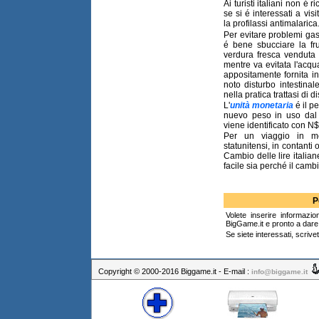
Ai turisti italiani non é
se si é interessati a visi
la profilassi antimalarica
Per evitare problemi gastro
é bene sbucciare la fr
verdura fresca venduta 
mentre va evitata l'acqu
appositamente fornita in b
noto disturbo intestina
nella pratica trattasi di d
L'
unità monetaria
é il p
nuevo peso in uso dal
viene identificato con N
Per un viaggio in me
statunitensi, in contanti o
Cambio delle lire italia
facile sia perché il cambi
P
Volete inserire informazio
BigGame.it e pronto a dare s
Se siete interessati, scrive
Copyright © 2000-2016 Biggame.it - E-mail :
info@biggame.it