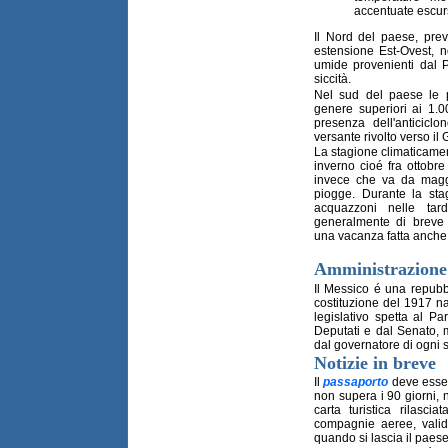
accentuate escurs
Il Nord del paese, pre
estensione Est-Ovest, n
umide provenienti dal P
siccità.
Nel sud del paese le p
genere superiori ai 1.00
presenza dell'anticicl
versante rivolto verso il
La stagione climaticamen
inverno cioé fra ottobre
invece che va da maggi
piogge. Durante la stag
acquazzoni nelle ta
generalmente di breve
una vacanza fatta anche 
Amministrazione 
Il Messico é una repubbl
costituzione del 1917 nat
legislativo spetta al 
Deputati e dal Senato, m
dal governatore di ogni s
Notizie in breve
Il
passaporto
deve essere
non supera i 90 giorni, n
carta turistica rilasc
compagnie aeree, valida
quando si lascia il paese