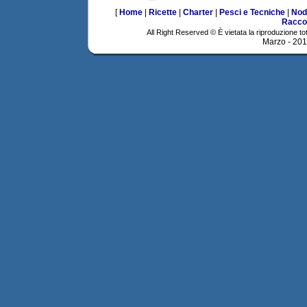
[
Home
|
Ricette
|
Charter
|
Pesci e Tecniche
|
Nod
Racco
All Right Reserved © È vietata la riproduzione tot
Marzo - 20