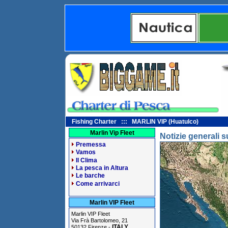
Fishing Charter ::: MARLIN VIP (Huatulco)
Marlin Vip Fleet
Notizie generali 
Premessa
Vamos
Il Clima
La pesca in Altura
Le barche
Come arrivarci
Marlin VIP Fleet
Marlin VIP Fleet
Via Frà Bartolomeo, 21
ITALY
50132 Firenze -