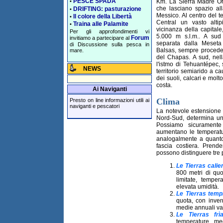
PESCE SPADA
Km. La Sierra Madre Ori
•
che lasciano spazio all
DRIFTING: pasturazione
•
Messico. Al centro del t
Il colore della Libertà
•
Central un vasto alti
Traina alle Palamite
•
vicinanza della capital
Per gli approfondimenti vi
5.000 m s.l.m.. A sud
Forum
invitiamo a partecipare al
separata dalla Meseta
di Discussione sulla pesca in
Balsas, sempre procede
mare.
del Chapas. A sud, nell
l'istmo di Tehuantépec, 
NEWS
territorio semiarido a c
dei suoli, calcari e molt
costa.
Ai Naviganti
Clima
Presto on line informazioni utili ai
naviganti e pescatori
La notevole estensione d
Nord-Sud, determina una
Possiamo sicurament
aumentano le temperatur
analogalmente a quanto
fascia costiera. Prende
possono distinguere tre p
Le Tierras calie
800 metri di quo
limitate, temp
elevata umidità.
Le Tierras temp
quota, con inver
medie annuali vari
Le Tierras frì
temperature me