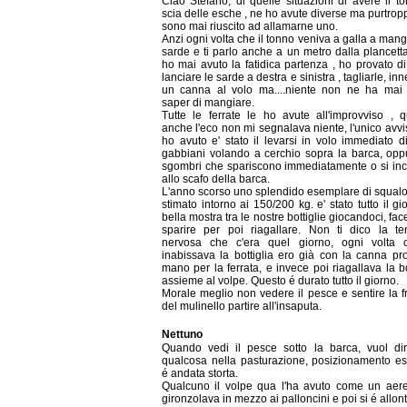
Ciao Stefano, di quelle situazioni di avere il t
scia delle esche , ne ho avute diverse ma purtro
sono mai riuscito ad allamarne uno.
Anzi ogni volta che il tonno veniva a galla a mang
sarde e ti parlo anche a un metro dalla plancett
ho mai avuto la fatidica partenza , ho provato di 
lanciare le sarde a destra e sinistra , tagliarle, in
un canna al volo ma....niente non ne ha mai 
saper di mangiare.
Tutte le ferrate le ho avute all'improvviso , 
anche l'eco non mi segnalava niente, l'unico avv
ho avuto e' stato il levarsi in volo immediato di 
gabbiani volando a cerchio sopra la barca, oppu
sgombri che spariscono immediatamente o si inc
allo scafo della barca.
L'anno scorso uno splendido esemplare di squalo
stimato intorno ai 150/200 kg. e' stato tutto il gi
bella mostra tra le nostre bottiglie giocandoci, fa
sparire per poi riagallare. Non ti dico la te
nervosa che c'era quel giorno, ogni volta 
inabissava la bottiglia ero già con la canna pr
mano per la ferrata, e invece poi riagallava la bo
assieme al volpe. Questo é durato tutto il giorno.
Morale meglio non vedere il pesce e sentire la f
del mulinello partire all'insaputa.
Nettuno
Quando vedi il pesce sotto la barca, vuol di
qualcosa nella pasturazione, posizionamento esc
é andata storta.
Qualcuno il volpe qua l'ha avuto come un aer
gironzolava in mezzo ai palloncini e poi si é allon