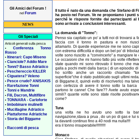
Gli Amici del Forum !
Il tutto é nato da una domanda che Stefano di F
Forum
nel
ha posto nel Forum. Ve ne proponiamo i punti sa
perché le risposte fornite dai partecipanti al
sono arrivate a conclusioni interessanti.
NEWS
La domanda di "Tonno":
Gli Speciali
Penso sia capitato un po' a tutti noi di trovarsi a f
faccia con il tonno in pastura e non riusc
Articoli generali sulla pesca
allamarlo. Di queste esperienze me ne sono capi
Conferenza Tonno
•
con estrema difficoltà e dopo un bel po' di tribolaz
Rosso
volte sono riuscito a "convincerlo" a mangiare le
Itinerari: Capo Miseno
•
Le occasioni che mi hanno fatto più volte riflette
Cianciole? Addio Mare
•
state quando mi sono ritrovato il tonno che ma
Tonni? Basso Adriatico
•
galla a pochi metri dalla barca ( di un episodio di
Peschereccio KILLER
•
ho scritto anche un racconto chiamato "to
Ciguatera? Veleno
•
superficie"che è stato pubblicato sugli ultimi reda
Pesce crudo? ANISAKIS
•
di Biggame.it, quindi evito di riscriverlo) ma talvo
con certezza di avere il tonno sotto la barca
Rarefazione Tonni
•
partono le canne! Che fare?? Avete avuto espe
Tonni e Mandrie
•
simili? quante volte sono state risolte positiva
Fili, Dacron, Multifibre
•
come?
TONNARA - Carloforte
•
Imbobinare mulinelli
•
Tuna
Mucillagine Adriatico
•
una volta ne ho avuto uno sotto la bar
Piattaforme Adriatiche
•
navigazione,stava a prua , do un po di gas e lui
Storia del Biggame
•
la davanti continuo fino a 40 nodi ma nulla!!!!
era il tonno insuperabile!!!!!!!!!!
Racconti di pesca
•
Monaco