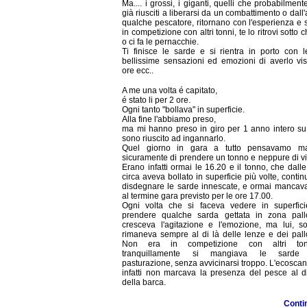
Ma.... i grossi, i giganti, quelli che probabilmen
già riusciti a liberarsi da un combattimento o dall
qualche pescatore, ritornano con l'esperienza e
in competizione con altri tonni, te lo ritrovi sotto ch
o ci fa le pernacchie.
Ti finisce le sarde e si rientra in porto con l
bellissime sensazioni ed emozioni di averlo vis
ore ecc..
A me una volta é capitato,
é stato li per 2 ore.
Ogni tanto "bollava" in superficie.
Alla fine l'abbiamo preso,
ma mi hanno preso in giro per 1 anno intero s
sono riuscito ad ingannarlo.
Quel giorno in gara a tutto pensavamo m
sicuramente di prendere un tonno e neppure di v
Erano infatti ormai le 16.20 e il tonno, che dall
circa aveva bollato in superficie più volte, conti
disdegnare le sarde innescate, e ormai mancav
al termine gara previsto per le ore 17.00.
Ogni volta che si faceva vedere in superfici
prendere qualche sarda gettata in zona pallo
cresceva l'agitazione e l'emozione, ma lui, sol
rimaneva sempre al di là delle lenze e dei pall
Non era in competizione con altri to
tranquillamente si mangiava le sarde 
pasturazione, senza avvicinarsi troppo. L'ecosca
infatti non marcava la presenza del pesce al di
della barca.
Conti