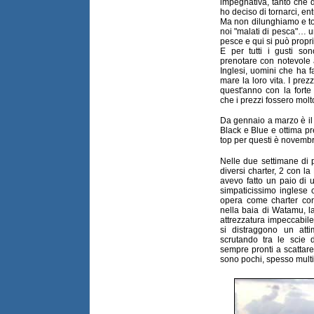
impegnativa, tanto che 
ho deciso di tornarci, e
Ma non dilunghiamo e to
noi "malati di pesca"… u
pesce e qui si può proprio
E per tutti i gusti s
prenotare con notevole an
Inglesi, uomini che ha fa
mare la loro vita. I prezz
quest'anno con la forte 
che i prezzi fossero molt
Da gennaio a marzo è il 
Black e Blue e ottima pr
top per questi è novemb
Nelle due settimane di 
diversi charter, 2 con la
avevo fatto un paio di 
simpaticissimo inglese
opera come charter co
nella baia di Watamu, la
attrezzatura impeccabile
si distraggono un att
scrutando tra le scie 
sempre pronti a scattar
sono pochi, spesso multip