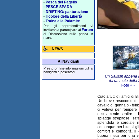
Pesca del Pagello
•
PESCE SPADA
•
DRIFTING: pasturazione
•
Il colore della Libertà
•
Traina alle Palamite
•
Per gli approfondimenti vi
Forum
invitiamo a partecipare al
di Discussione sulla pesca in
mare.
NEWS
Ai Naviganti
Presto on line informazioni utili ai
naviganti e pescatori
Un Sailfish appena a
da un mate della 
Foto + »
Ciao a tutti gli amici di B
Un breve resoconto di
cavallo di gennaio - feb
ci voleva per rompere 
decisamente sentire…. 
spiagge strepitose, saf
splendida e cordiale n
comunque per i turisti 
comfort e comodità, i
buona meta per una 