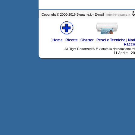
Copyright © 2000-2016 Biggame.it - E-mail :
info@biggame.it
[
Home
|
Ricette
|
Charter
|
Pesci e Tecniche
|
Nod
Racco
All Right Reserved © È vietata la riproduzione tot
11 Aprile - 2