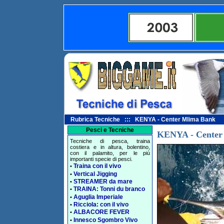
Rubrica Tecniche ::: KENYA - Center Mlima Bank
Pesci e Tecniche
KENYA - Center
Tecniche di pesca, traina
costiera e in altura, bolentino,
con il palamito, per le più
importanti specie di pesci.
Traina con il vivo
•
Vertical Jigging
•
STREAMER da mare
•
TRAINA: Tonni du branco
•
Aguglia Imperiale
•
Ricciola: con il vivo
•
ALBACORE FEVER
•
Innesco Sgombro Vivo
•