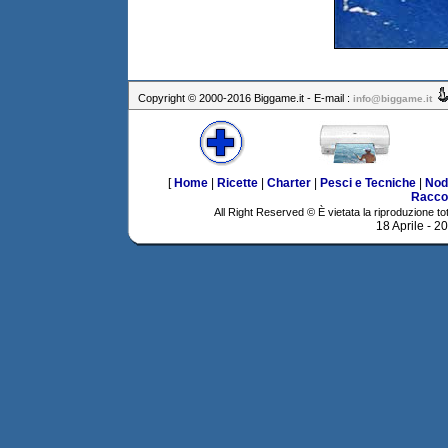
Copyright © 2000-2016 Biggame.it - E-mail :
info@biggame.it
[
Home
|
Ricette
|
Charter
|
Pesci e Tecniche
|
Nod
Racco
All Right Reserved © È vietata la riproduzione tot
18 Aprile - 