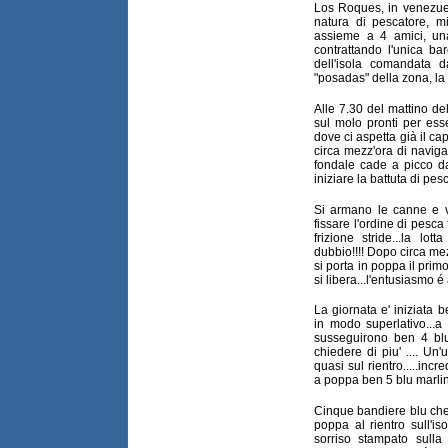
Los Roques, in venezuel
natura di pescatore, m
assieme a 4 amici, una
contrattando l'unica b
dell'isola comandata da
"posadas" della zona, l
Alle 7.30 del mattino del
sul molo pronti per ess
dove ci aspetta già il ca
circa mezz'ora di navig
fondale cade a picco d
iniziare la battuta di pesc
Si armano le canne e v
fissare l'ordine di pesca
frizione stride...la lot
dubbio!!!! Dopo circa mezz
si porta in poppa il prim
si libera...l'entusiasmo é a
La giornata e' iniziata
in modo superlativo...a 
susseguirono ben 4 bl
chiedere di piu' .... U
quasi sul rientro.....inc
a poppa ben 5 blu marlin
Cinque bandiere blu che
poppa al rientro sull'is
sorriso stampato sulla f