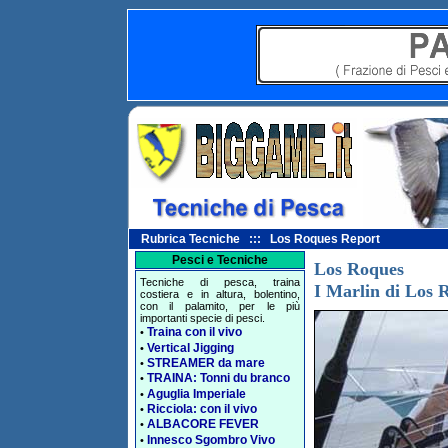
Rubrica Tecniche ::: Los Roques Report
Pesci e Tecniche
Los Roques
Tecniche di pesca, traina
I Marlin di Los 
costiera e in altura, bolentino,
con il palamito, per le più
importanti specie di pesci.
Traina con il vivo
•
Vertical Jigging
•
STREAMER da mare
•
TRAINA: Tonni du branco
•
Aguglia Imperiale
•
Ricciola: con il vivo
•
ALBACORE FEVER
•
Innesco Sgombro Vivo
•