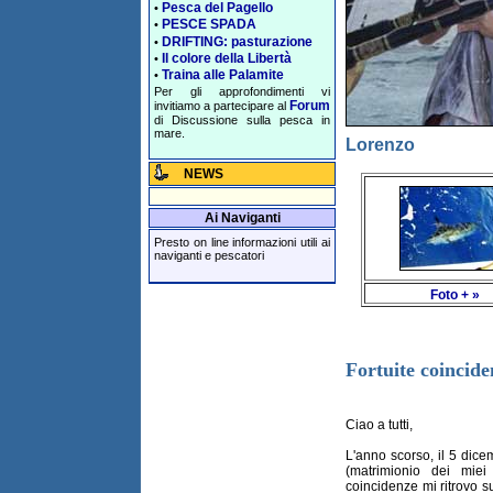
Pesca del Pagello
•
PESCE SPADA
•
DRIFTING: pasturazione
•
Il colore della Libertà
•
Traina alle Palamite
•
Per gli approfondimenti vi
Forum
invitiamo a partecipare al
di Discussione sulla pesca in
mare.
Lorenzo
NEWS
Ai Naviganti
Presto on line informazioni utili ai
naviganti e pescatori
Foto + »
Fortuite coincide
Ciao a tutti,
L'anno scorso, il 5 dicem
(matrimionio dei miei
coincidenze mi ritrovo s