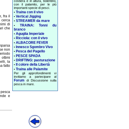
costiera e in altura, bolentino,
con il palamito, per le più
importanti specie di pesci.
Traina con il vivo
•
 fra il
Vertical Jigging
•
n cerca
STREAMER da mare
•
nimi di
TRAINA: Tonni du
•
ari che
branco
Aguglia Imperiale
•
Ricciola: con il vivo
•
ALBACORE FEVER
•
mparsa
Innesco Sgombro Vivo
•
 se non
Pesca del Pagello
•
eriodo
PESCE SPADA
•
 ottimi
DRIFTING: pasturazione
•
lli, la
Il colore della Libertà
•
a fatto
Traina alle Palamite
•
Per gli approfondimenti vi
invitiamo a partecipare al
Forum
di Discussione sulla
pesca in mare.
 pesca
ande e