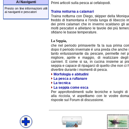
Ai Naviganti
Primi articoli sulla pesca ai cefalopodi.
Presto on line informazioni utili
Traina notturna a calamari
ai naviganti e pescatori
Traina notturna con Diego, skipper della Monique,
freddo di tramontana e l'onda lunga di libeccio i
dei primi calamari che in inverno scaldano gli a
molti pescatori e allietano le tavole dei più temer
sfidano le basse temperature.
La Seppia,
che nel periodo primaverile fa la sua prima co
dopo il periodo invernale é una preda che anche
tanto entusiasmante da pescare, permette nel p
migliore, aprile e maggio, di realizzare degli
carnieri. E come si sa, in cucina insieme ai pise
seppia e capace di ripagarci di quello che non ci h
divertire durante i momenti di pesca.
Morfologia e abitudini
La pesca a rufianare
La tecnica
La seppia come esca
Per approfondimenti sulle tecniche e luoghi di
alla ricciola, vi aspettiamo con le vostre dom
risposte sul Forum di discussione.