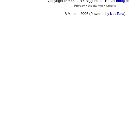
Copyright © 2000-2016 Biggame.it - E-mail
info@bi
-
-
Privacy
Disclaimer
Credits
8 Marzo - 2006 (Powered by
Net Tuna
)