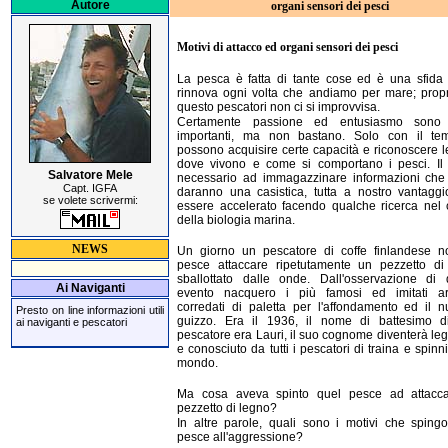
Autore
organi sensori dei pesci
Motivi di attacco ed organi sensori dei pesci
La pesca è fatta di tante cose ed è una sfida 
rinnova ogni volta che andiamo per mare; propr
questo pescatori non ci si improvvisa.
Certamente passione ed entusiasmo sono
importanti, ma non bastano. Solo con il te
possono acquisire certe capacità e riconoscere 
dove vivono e come si comportano i pesci. Il
Salvatore Mele
necessario ad immagazzinare informazioni che 
Capt. IGFA
daranno una casistica, tutta a nostro vantaggi
se volete scrivermi:
essere accelerato facendo qualche ricerca nel
della biologia marina.
NEWS
Un giorno un pescatore di coffe finlandese n
pesce attaccare ripetutamente un pezzetto di
sballottato dalle onde. Dall'osservazione di 
Ai Naviganti
evento nacquero i più famosi ed imitati artif
corredati di paletta per l'affondamento ed il 
Presto on line informazioni utili
guizzo. Era il 1936, il nome di battesimo d
ai naviganti e pescatori
pescatore era Lauri, il suo cognome diventerà l
e conosciuto da tutti i pescatori di traina e spinn
mondo.
Ma cosa aveva spinto quel pesce ad attacc
pezzetto di legno?
In altre parole, quali sono i motivi che sping
pesce all'aggressione?