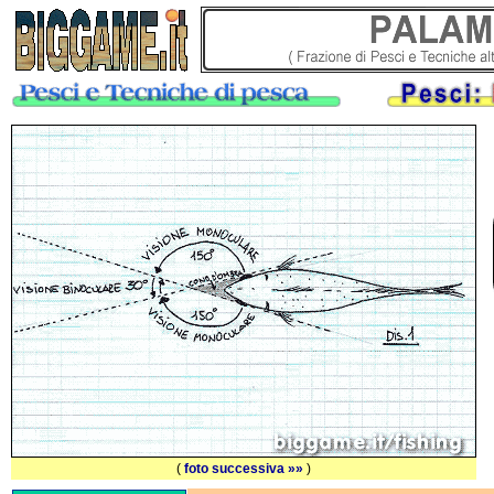
(
foto successiva »»
)