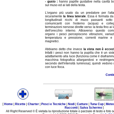
- gusto :
hanno papille gustative nella cavità b
sul muso ed ai lati della testa.
L'organo più usato da un predatore per l'att
sicuramente
la linea laterale
. Essa è formata da
longitudinali ricchi di muco passanti sotto 
comunicanti con l'esterno (acqua) e colle
terminazioni nervose dirette verso la testa fino ai la
dell'orecchio interno. Attraverso questo com
organo i pesci percepiscono vibrazioni, variaz
temperatura e pressione; correnti marine e
magnetici.
Abbiamo detto che invece
la vista non è eccez
Infatti i pesci non hanno la pupilla che è un sis
adattamento alla luce (funziona come il diaframm
macchina fotografica allargandosi e restringen
secondo dell'intensità luminosa); quindi vedono
con luce fioca.
Conti
[
Home
|
Ricette
|
Charter
|
Pesci e Tecniche
|
Nodi
|
Catture
|
Tuna Cup
|
Mete
Racconti
|
Salva Schermo
]
All Right Reserved © È vietata la riproduzione totale o parziale di testo e foto s