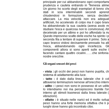
principale per cui abbandonano ogni comportame
prudenza e cautela entrando in "frenesia alime
Un giorno ho scorto degli esemplari di tonno c
stati in scia interminabili secondi apren
chiudendosi in formazione, senza decide
attaccare. La mia velocità non era adeguat
artificiali, ho accelerato di colpo ma il capo bra
ha abbandonato la sua cautela (aveva avuto m
studiare l'esca e qualcosa non lo convinceva). Al
decelerato per un attimo e poi ho affondato la m
Questo improvviso scatto delle esche ha spinto i p
seconda fila a tentare di superare il primo. Solo al
capo branco vistosi decisamente pressato ha at
l'esca, abbandonando ogni incertezza. Gli
componenti allora si sono aperti sulle esche l
facendo cantare quattro cicalini…….che sinfonia
nostre orecchie.
Gli organi sensori dei pesci
- vista :
gli occhi dei pesci non hanno pupilla, c
sistema di adattamento alla luce.
- tatto :
è dato dalla linea laterale che è col
attraverso terminazioni nervose all'orecchio intern
- udito :
i pesci non sono in possesso di un udi
lo intendiamo noi ma percepiscono tramite l'or
interno gli stimoli trasmessi dalla linea laterale (
vibrazioni).
- olfatto :
è situato nelle narici ed è molto svilup
pesci hanno una forte memoria olfattiva che li p
luoghi dove hanno già incontrato cibo.