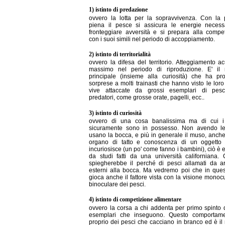
1) istinto di predazione
ovvero la lotta per la sopravvivenza. Con la 
piena il pesce si assicura le energie necess
fronteggiare avversità e si prepara alla compe
con i suoi simili nel periodo di accoppiamento.
2) istinto di territorialità
ovvero la difesa del territorio. Atteggiamento ac
massimo nel periodo di riproduzione. E' il 
principale (insieme alla curiosità) che ha pro
sorprese a molti trainasti che hanno visto le lor
vive attaccate da grossi esemplari di pes
predatori, come grosse orate, pagelli, ecc..
3) istinto di curiosità
ovvero di una cosa banalissima ma di cui i
sicuramente sono in possesso. Non avendo l
usano la bocca, e più in generale il muso, anc
organo di tatto e conoscenza di un oggetto 
incuriosisce (un po' come fanno i bambini), ciò è
da studi fatti da una università californiana.
spiegherebbe il perché di pesci allamati da arti
esterni alla bocca. Ma vedremo poi che in ques
gioca anche il fattore vista con la visione monoc
binoculare dei pesci.
4) istinto di competizione alimentare
ovvero la corsa a chi addenta per primo spinto d
esemplari che inseguono. Questo comportam
proprio dei pesci che cacciano in branco ed è il