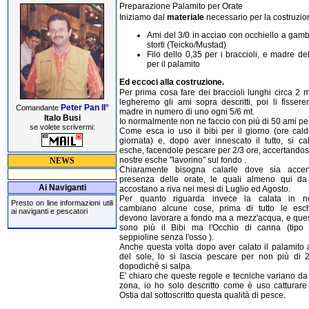
Preparazione Palamito per Orate
Iniziamo dal
materiale
necessario per la costruzio
Ami del 3/0 in acciao con occhiello a gamb
storti (Teicko/Mustad)
Filo dello 0,35 per i braccioli, e madre de
per il palamito
Ed eccoci alla costruzione.
Per prima cosa fare dei braccioli lunghi circa 2 
legheremo gli ami sopra descritti, poi li fissere
Peter Pan II°
Comandante
madre in numero di uno ogni 5/6 mt.
Italo Busi
Io normalmente non ne faccio con più di 50 ami per
se volete scrivermi:
Come esca io uso il bibi per il giorno (ore cald
giornata) e, dopo aver innescato il tutto, si ca
esche, facendole pescare per 2/3 ore, accertandos
nostre esche "lavorino" sul fondo .
NEWS
Chiaramente bisogna calarle dove sia accer
presenza delle orate, le quali almeno qui da
Ai Naviganti
accostano a riva nei mesi di Luglio ed Agosto.
Per quanto riguarda invece la calata in no
Presto on line informazioni utili
cambiano alcune cose, prima di tutto le es
ai naviganti e pescatori
devono lavorare a fondo ma a mezz'acqua, e que
sono più il Bibi ma l'Occhio di canna (tipo 
seppioline senza l'osso ).
Anche questa volta dopo aver calato il palamito a
del sole, lo si lascia pescare per non più di 2
dopodiché si salpa.
E' chiaro che queste regole e tecniche variano da
zona, io ho solo descritto come è uso catturare
Ostia dal sottoscritto questa qualità di pesce.