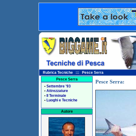
Rubrica Tecniche ::: Pesce Serra
Pesce Serra
Pesce Serra:
Settembre '93
•
Attrezzature
•
Il Terminale
•
Luoghi e Tecniche
•
Autore