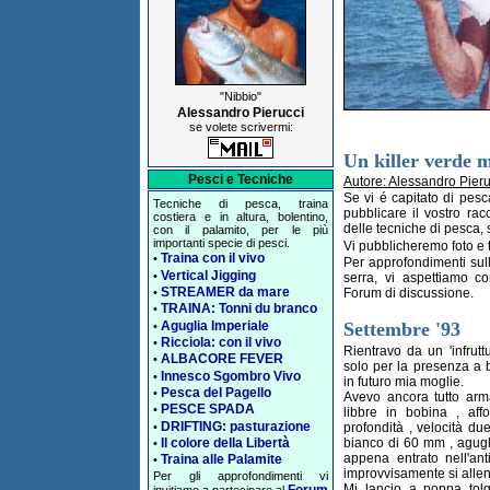
"Nibbio"
Alessandro Pierucci
se volete scrivermi:
Un killer verde m
Pesci e Tecniche
Autore: Alessandro Pieru
Se vi é capitato di pes
Tecniche di pesca, traina
pubblicare il vostro ra
costiera e in altura, bolentino,
delle tecniche di pesca, s
con il palamito, per le più
importanti specie di pesci.
Vi pubblicheremo foto e t
Traina con il vivo
•
Per approfondimenti sul
Vertical Jigging
•
serra, vi aspettiamo c
STREAMER da mare
Forum di discussione.
•
TRAINA: Tonni du branco
•
Aguglia Imperiale
Settembre '93
•
Ricciola: con il vivo
•
Rientravo da un 'infrutt
ALBACORE FEVER
•
solo per la presenza a 
Innesco Sgombro Vivo
•
in futuro mia moglie.
Pesca del Pagello
•
Avevo ancora tutto arma
PESCE SPADA
•
libbre in bobina , af
DRIFTING: pasturazione
•
profondità , velocità du
bianco di 60 mm , agugl
Il colore della Libertà
•
appena entrato nell'an
Traina alle Palamite
•
improvvisamente si alle
Per gli approfondimenti vi
Mi lancio a poppa tolg
Forum
invitiamo a partecipare al