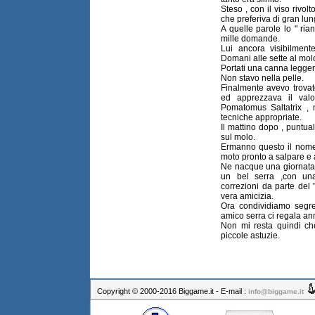
Steso , con il viso rivolt
che preferiva di gran lun
A quelle parole lo " ria
mille domande.
Lui ancora visibilment
Domani alle sette al mol
Portati una canna legger
Non stavo nella pelle.
Finalmente avevo trova
ed apprezzava il valo
Pomatomus Saltatrix , 
tecniche appropriate.
Il mattino dopo , puntu
sul molo.
Ermanno questo il nome d
moto pronto a salpare e 
Ne nacque una giornata d
un bel serra ,con una
correzioni da parte del
vera amicizia.
Ora condividiamo segret
amico serra ci regala a
Non mi resta quindi che
piccole astuzie.
Copyright © 2000-2016 Biggame.it - E-mail :
info@biggame.it