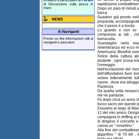
rapidissimo combattimen
di Discussione sulla pesca in
mare.
Dopo un paio di minuti u
barca .
Guadino già pronto nell
NEWS
preparata accompagnatri
che il pesce è a bordo.
Lo guardo e non so c
Ai Naviganti
compresso ai lati , co
barracuda.
Presto on line informazioni utili ai
naviganti e pescatori
Scandaglio nella mi
rimembranza ed ecco mi 
Americana :Bluefish ov
Felice della cattura a
aiutante , ogni scusa er
l'ormeggio.
Nell'eccitazione del mo
dell'affondatore fuori b
volare letteralmente tu
canne , dove era alloggia
Pazienza.
Da quella volta nessun'
me ne parlasse.
Fù dopo circa un anno che
fuoco sacro per questo 
Eravamo al largo di Mar
12 del mio amico Giorgi
compagnia in drifting ai 
Io dirigevo il concerto e
canna un " novellino ".
Alla fine del combattimen
gigantino " di 70 kili 
tanto era sfinito.