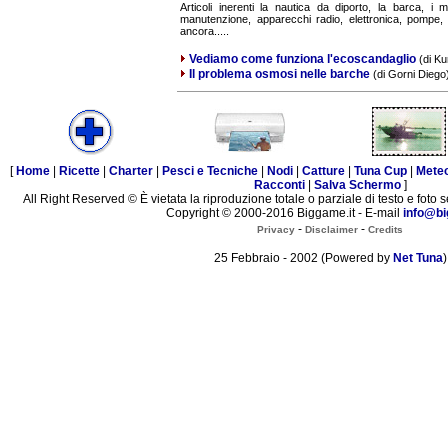
Articoli inerenti la nautica da diporto, la barca, i m
manutenzione, apparecchi radio, elettronica, pompe, 
ancora.....
Vediamo come funziona l'ecoscandaglio
(di Ku
Il problema osmosi nelle barche
(di Gorni Diego
[
Home
|
Ricette
|
Charter
|
Pesci e Tecniche
|
Nodi
|
Catture
|
Tuna Cup
|
Mete
Racconti
|
Salva Schermo
]
All Right Reserved © È vietata la riproduzione totale o parziale di testo e foto s
Copyright © 2000-2016 Biggame.it - E-mail
info@bi
-
-
Privacy
Disclaimer
Credits
25 Febbraio - 2002 (Powered by
Net Tuna
)