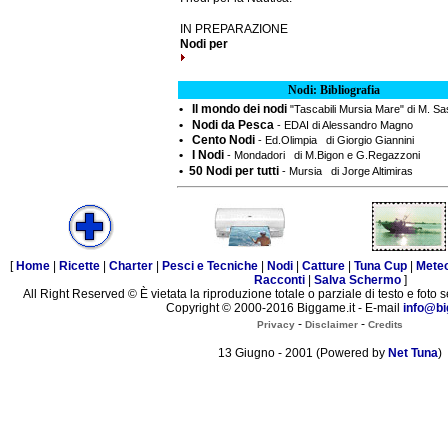
IN PREPARAZIONE
Nodi per
Nodi: Bibliografia
• Il mondo dei nodi
"Tascabili Mursia Mare" di M. S
• Nodi da Pesca
- EDAI di Alessandro Magno
• Cento Nodi
- Ed.Olimpia di Giorgio Giannini
• I Nodi
- Mondadori di M.Bigon e G.Regazzoni
• 50 Nodi per tutti
- Mursia di Jorge Altimiras
[
Home
|
Ricette
|
Charter
|
Pesci e Tecniche
|
Nodi
|
Catture
|
Tuna Cup
|
Mete
Racconti
|
Salva Schermo
]
All Right Reserved © È vietata la riproduzione totale o parziale di testo e foto s
Copyright © 2000-2016 Biggame.it - E-mail
info@bi
-
-
Privacy
Disclaimer
Credits
13 Giugno - 2001 (Powered by
Net Tuna
)