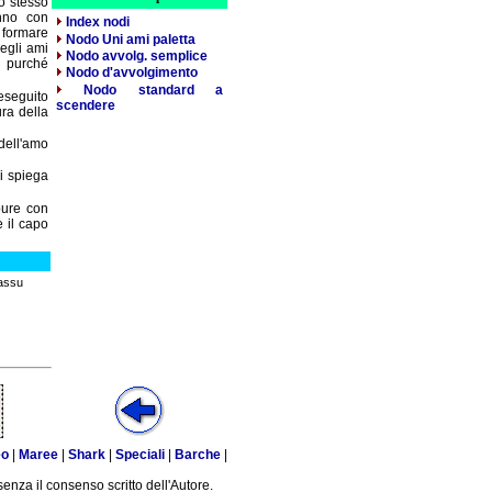
lo stesso
nno con
Index nodi
 formare
Nodo Uni ami paletta
degli ami
Nodo avvolg. semplice
o purché
Nodo d'avvolgimento
Nodo standard a
eseguito
scendere
ura della
 dell'amo
vi spiega
 pure con
e il capo
Sassu
eo
|
Maree
|
Shark
|
Speciali
|
Barche
|
senza il consenso scritto dell'Autore.