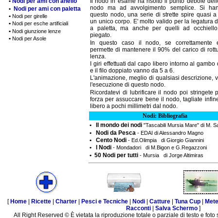
•
Nodi per ami con anello
Il nodo in esame ha risolto il punto debole del
nodo ma ad avvolgimento semplice. Si ha
•
Nodi per ami con paletta
questo nodo, una serie di strette spire quasi a
•
Nodi per girelle
un unico corpo. E' molto valido per la legatura 
•
Nodi per esche artificiali
a paletta, ma anche per quelli ad occhiell
•
Nodi giunzione lenze
piegato.
•
Nodi per Asole
In questo caso il nodo, se correttamente 
permette di mantenere il 90% del carico di rott
lenza.
I giri effettuati dal capo libero intorno al gambo
e il filo doppiato vanno da 5 a 6.
L'animazione, meglio di qualsiasi descrizione, 
l'esecuzione di questo nodo.
Ricordatevi di lubrificare il nodo poi stringete
forza per assuccare bene il nodo, tagliate infin
libero a pochi millimetri dal nodo.
Nodi: Bibliografia
• Il mondo dei nodi
"Tascabili Mursia Mare" di M. 
• Nodi da Pesca
- EDAI di Alessandro Magno
• Cento Nodi
- Ed.Olimpia di Giorgio Giannini
• I Nodi
- Mondadori di M.Bigon e G.Regazzoni
• 50 Nodi per tutti
- Mursia di Jorge Altimiras
[
Home
|
Ricette
|
Charter
|
Pesci e Tecniche
|
Nodi
|
Catture
|
Tuna Cup
|
Met
Racconti
|
Salva Schermo
]
All Right Reserved © È vietata la riproduzione totale o parziale di testo e foto 