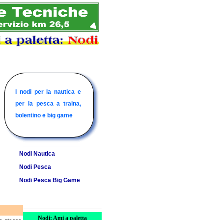
NODI per la NAUTICA:
I nodi per la nautica e
NODI per laPESCA:
NODI per laPESCA:
per la pesca a traina,
raccolta dei principali
raccolta dei principali
raccolta dei principali
bolentino e big game
nodi.
nodi per la pesca
nodi per la pesca
a TRAINA.
a BIG GAME.
Nodi Nautica
Nodi Pesca
Nodi Pesca Big Game
Nodi: Ami a paletta