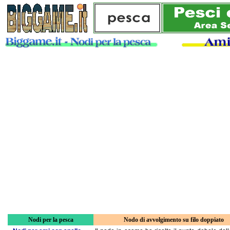
Nodi per la pesca
Nodo di avvolgimento su filo doppiato