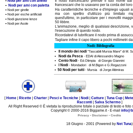
•
Nodi per ami con anello
Il nodo francescano prende il suo nome da
francescani che lo usavano per la corda del loro
•
Nodi per ami con paletta
Ha caratteristiche tecniche e d'impiego uguali a
•
Nodi per girelle
ma con spettro d'utilizzo più limitato ri
•
Nodi per esche artificiali
quest'ultimo, in particolare per i monofili maggi
•
Nodi giunzione lenze
50 libbre.
•
Nodi per Asole
L'animazione, meglio di qualsiasi descrizione, 
l'esecuzione di questo nodo.
Ricordatevi di lubrificare il nodo prima di assucc
Tagliare infine il capo libero a pochi millimetri d
Nodi: Bibliografia
• Il mondo dei nodi
"Tascabili Mursia Mare" di M. 
• Nodi da Pesca
- EDAI di Alessandro Magno
• Cento Nodi
- Ed.Olimpia di Giorgio Giannini
• I Nodi
- Mondadori di M.Bigon e G.Regazzoni
• 50 Nodi per tutti
- Mursia di Jorge Altimiras
[
Home
|
Ricette
|
Charter
|
Pesci e Tecniche
|
Nodi
|
Catture
|
Tuna Cup
|
Met
Racconti
|
Salva Schermo
]
All Right Reserved © È vietata la riproduzione totale o parziale di testo e foto 
Copyright © 2000-2016 Biggame.it - E-mail
info@b
-
-
Privacy
Disclaimer
Credits
18 Giugno - 2001 (Powered by
Net Tuna
)