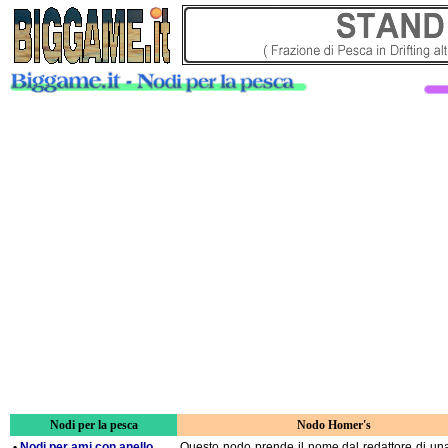
Nodi per la pesca
Nodo Homer's
•
Nodi per ami con anello
Questo nodo prende il nome dal redattore di una 