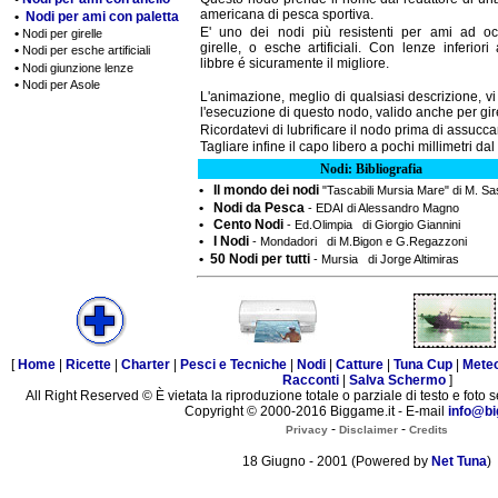
americana di pesca sportiva.
•
Nodi per ami con paletta
E' uno dei nodi più resistenti per ami ad occ
•
Nodi per girelle
girelle, o esche artificiali. Con lenze inferiori
•
Nodi per esche artificiali
libbre é sicuramente il migliore.
•
Nodi giunzione lenze
•
Nodi per Asole
L'animazione, meglio di qualsiasi descrizione, v
l'esecuzione di questo nodo, valido anche per gire
Ricordatevi di lubrificare il nodo prima di assucca
Tagliare infine il capo libero a pochi millimetri da
Nodi: Bibliografia
• Il mondo dei nodi
"Tascabili Mursia Mare" di M. S
• Nodi da Pesca
- EDAI di Alessandro Magno
• Cento Nodi
- Ed.Olimpia di Giorgio Giannini
• I Nodi
- Mondadori di M.Bigon e G.Regazzoni
• 50 Nodi per tutti
- Mursia di Jorge Altimiras
[
Home
|
Ricette
|
Charter
|
Pesci e Tecniche
|
Nodi
|
Catture
|
Tuna Cup
|
Mete
Racconti
|
Salva Schermo
]
All Right Reserved © È vietata la riproduzione totale o parziale di testo e foto s
Copyright © 2000-2016 Biggame.it - E-mail
info@bi
-
-
Privacy
Disclaimer
Credits
18 Giugno - 2001 (Powered by
Net Tuna
)