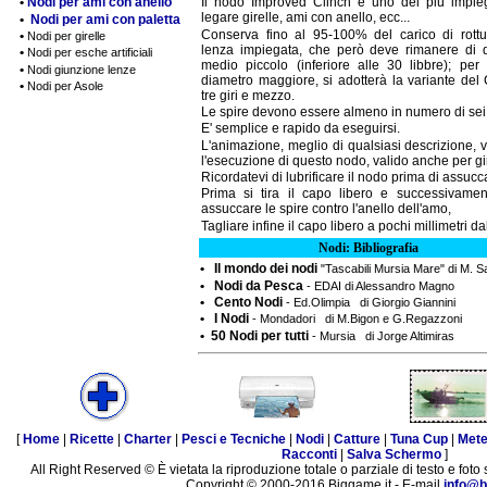
•
Nodi per ami con anello
Il nodo Improved Clinch é uno dei più impieg
legare girelle, ami con anello, ecc...
•
Nodi per ami con paletta
Conserva fino al 95-100% del carico di rottu
•
Nodi per girelle
lenza impiegata, che però deve rimanere di 
•
Nodi per esche artificiali
medio piccolo (inferiore alle 30 libbre); per
•
Nodi giunzione lenze
diametro maggiore, si adotterà la variante del 
•
Nodi per Asole
tre giri e mezzo.
Le spire devono essere almeno in numero di sei
E' semplice e rapido da eseguirsi.
L'animazione, meglio di qualsiasi descrizione, 
l'esecuzione di questo nodo, valido anche per gir
Ricordatevi di lubrificare il nodo prima di assucc
Prima si tira il capo libero e successivamen
assuccare le spire contro l'anello dell'amo,
Tagliare infine il capo libero a pochi millimetri d
Nodi: Bibliografia
• Il mondo dei nodi
"Tascabili Mursia Mare" di M. 
• Nodi da Pesca
- EDAI di Alessandro Magno
• Cento Nodi
- Ed.Olimpia di Giorgio Giannini
• I Nodi
- Mondadori di M.Bigon e G.Regazzoni
• 50 Nodi per tutti
- Mursia di Jorge Altimiras
[
Home
|
Ricette
|
Charter
|
Pesci e Tecniche
|
Nodi
|
Catture
|
Tuna Cup
|
Met
Racconti
|
Salva Schermo
]
All Right Reserved © È vietata la riproduzione totale o parziale di testo e foto 
Copyright © 2000-2016 Biggame.it - E-mail
info@b