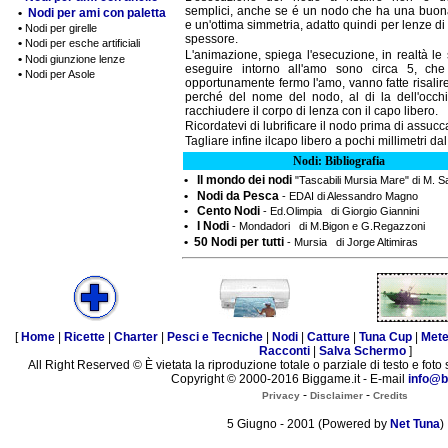
semplici, anche se é un nodo che ha una buon
•
Nodi per ami con paletta
e un'ottima simmetria, adatto quindi per lenze di
•
Nodi per girelle
spessore.
•
Nodi per esche artificiali
L'animazione, spiega l'esecuzione, in realtà le
•
Nodi giunzione lenze
eseguire intorno all'amo sono circa 5, ch
•
Nodi per Asole
opportunamente fermo l'amo, vanno fatte risalire
perché del nome del nodo, al di la dell'occhi
racchiudere il corpo di lenza con il capo libero.
Ricordatevi di lubrificare il nodo prima di assucc
Tagliare infine ilcapo libero a pochi millimetri da
Nodi: Bibliografia
• Il mondo dei nodi
"Tascabili Mursia Mare" di M. 
• Nodi da Pesca
- EDAI di Alessandro Magno
• Cento Nodi
- Ed.Olimpia di Giorgio Giannini
• I Nodi
- Mondadori di M.Bigon e G.Regazzoni
• 50 Nodi per tutti
- Mursia di Jorge Altimiras
[
Home
|
Ricette
|
Charter
|
Pesci e Tecniche
|
Nodi
|
Catture
|
Tuna Cup
|
Met
Racconti
|
Salva Schermo
]
All Right Reserved © È vietata la riproduzione totale o parziale di testo e foto 
Copyright © 2000-2016 Biggame.it - E-mail
info@b
-
-
Privacy
Disclaimer
Credits
5 Giugno - 2001 (Powered by
Net Tuna
)