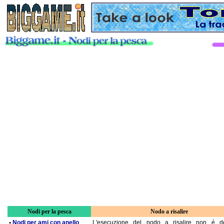
Nodi per la pesca
Nodo a risalire
•
Nodi per ami con anello
L'esecuzione del nodo a risalire non é de