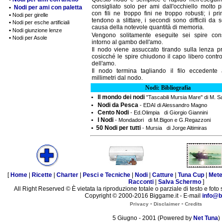
consigliato solo per ami dall'occhiello molto p
•
Nodi per ami con paletta
con fili ne troppo fini ne troppo robusti; i prim
•
Nodi per girelle
tendono a slittare, i secondi sono difficili da 
•
Nodi per esche artificiali
causa della notevole quantità di memoria.
•
Nodi giunzione lenze
Vengono solitamente eseguite sei spire con
•
Nodi per Asole
intorno al gambo dell'amo.
Il nodo viene assuccato tirando sulla lenza pr
cosicché le spire chiudono il capo libero contro
dell'amo.
Il nodo termina tagliando il filo eccedente
millimetri dal nodo.
Nodi: Bibliografia
• Il mondo dei nodi
"Tascabili Mursia Mare" di M. 
• Nodi da Pesca
- EDAI di Alessandro Magno
• Cento Nodi
- Ed.Olimpia di Giorgio Giannini
• I Nodi
- Mondadori di M.Bigon e G.Regazzoni
• 50 Nodi per tutti
- Mursia di Jorge Altimiras
[
Home
|
Ricette
|
Charter
|
Pesci e Tecniche
|
Nodi
|
Catture
|
Tuna Cup
|
Met
Racconti
|
Salva Schermo
]
All Right Reserved © È vietata la riproduzione totale o parziale di testo e foto 
Copyright © 2000-2016 Biggame.it - E-mail
info@b
-
-
Privacy
Disclaimer
Credits
5 Giugno - 2001 (Powered by
Net Tuna
)