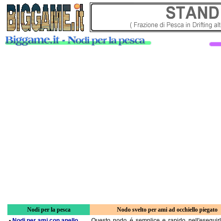
Nodi per la pesca
Nodo svelto per ami ad occhiello piegato
•
Nodi per ami con anello
Questo nodo é semplice e rapido nell'eseguir