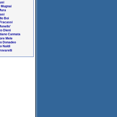
Busi
o Mugnai
Mura
Lasi
lo Boi
Fracassi
Monello'
o Dieni
tiano Cannata
ore Mele
no Donadeo
o Naldi
rovarelli