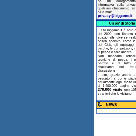
ha un collegamento
informativa sulla priva
qualsiasi chiarimento, sc
all' e-mail:
privacy@biggame.it
Un po' di Storia
Il sito biggame.it é nato ag
del 2000, con l'intento 
spazio alle diverse realt
pesca sportiva, come le a
dei Club, gli equipaggi
barche, le competizioni, i
di pesca e altro ancora.
Non mancano articoli
tecniche di pesca, i n
barche e di tutto 
discutiamo nel for
discussione.
Il sito, grazie anche a 
pescatori a cui é piaci
attualmente ogni mese un
di 1.400.000 pagine vis
270.000 visite
con 105
stranieri che lo visitano.
NEWS