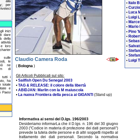
 alla
Italo 
•
cy; per
Curzi
•
riveteci
Luca 
•
Luigi 
•
Marcel
•
Mario 
•
li inizi
Pino '
•
di dare
Robert
•
à della
Sebas
•
ttività
Salvat
•
 e loro
 charter
Stefa
•
Stefan
•
 sulle
Claudio Camera Roda
Luigi T
•
odi, le
ciò ne
(
Bologna
)
um di
Gli Articoli Pubblicati sul sito:
tutti i
•
Sailfish Open Du Senegal 2003
uto, ha
 totale
•
TAG & RELEASE: il colore della libertà
itate e
•
ABIDJAN: Marlin con la M maiuscola
 Paesi
•
La nuova Frontiera della pesca ai GIGANTI
(Stand up)
Informativa ai sensi del D.lgs. 196/2003
Desideriamo informarLa che il D.lgs. n. 196 del 30 giugno
2003 ("Codice in materia di protezione dei dati personali")
prevede la tutela delle persone e di altri soggetti rispetto al
trattamento dei dati personali. Secondo la normativa