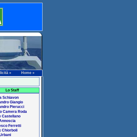
icità »
Home »
Lo Staff
a Schiavon
andro Giangio
ndro Pierucci
io Camera Roda
 Castellano
 Annoscia
sco Ferretti
 Chiorboli
 Urbani