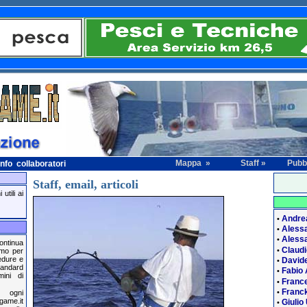
Mappa »
Staff »
Pubbl
fo collaboratori
Staff, email, articoli
utili ai
Andre
•
Aless
•
Alessa
•
ontinua
Claud
•
amo per
cedure e
Davide
•
tandard
Fabio
•
mini di
France
•
Franck
•
, ogni
game.it
Giulio
•