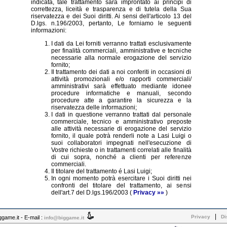
indicata, tale trattamento sarà improntato ai principi di
correttezza, liceità e trasparenza e di tutela della Sua
riservatezza e dei Suoi diritti. Ai sensi dell'articolo 13 del
D.lgs. n.196/2003, pertanto, Le forniamo le seguenti
informazioni:
I dati da Lei forniti verranno trattati esclusivamente
per finalità commerciali, amministrative e tecniche
necessarie alla normale erogazione del servizio
fornito;
Il trattamento dei dati a noi conferiti in occasioni di
attività promozionali e/o rapporti commerciali/
amministrativi sarà effettuato mediante idonee
procedure informatiche e manuali, secondo
procedure atte a garantire la sicurezza e la
riservatezza delle informazioni;
I dati in questione verranno trattati dal personale
commerciale, tecnico e amministrativo preposte
alle attività necessarie di erogazione del servizio
fornito, il quale potrà renderli note a Lasi Luigi o
suoi collaboratori impegnati nell'esecuzione di
Vostre richieste o in trattamenti correlati alle finalità
di cui sopra, nonché a clienti per referenze
commerciali.
Il titolare del trattamento é Lasi Luigi;
In ogni momento potrà esercitare i Suoi diritti nei
confronti del titolare del trattamento, ai sensi
dell'art.7 del D.lgs.196/2003 (
Privacy »»
)
|
Privacy
Di
ame.it - E-mail :
info@biggame.it