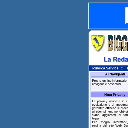
Rubrica Service ::: In
Ai Naviganti
Presto on line informazioni 
naviganti e pescatori
Nota Privacy
La privacy online è in c
evoluzione e ci impegn
garantire affinché le pro
gli adempimenti nonché s
siano aggiornati ai ter
legge.
Per meglio informarvi
pagina del sito Web Big