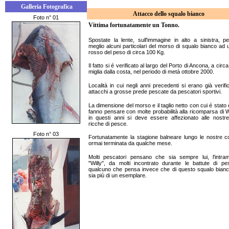
Galleria Fotografica
Attacco dello squalo bianco
Foto n° 01
Vittima fortunatamente un Tonno.
Spostate la lente, sull'immagine in alto a sinistra, p
meglio alcuni particolari del morso di squalo bianco ad 
rosso del peso di circa 100 Kg.
Il fatto si é verificato al largo del Porto di Ancona, a circ
miglia dalla costa, nel periodo di metà ottobre 2000.
Località in cui negli anni precedenti si erano già verific
attacchi a grosse prede pescate da pescatori sportivi.
La dimensione del morso e il taglio netto con cui é stato
fanno pensare con molte probabilità alla ricomparsa di W
in questi anni si deve essere affezionato alle nostr
ricche di pesce.
Foto n° 03
Fortunatamente la stagione balneare lungo le nostre c
ormai terminata da qualche mese.
Molti pescatori pensano che sia sempre lui, l'intram
"Willy", da molti incontrato durante le battute di pe
qualcuno che pensa invece che di questo squalo bian
sia più di un esemplare.