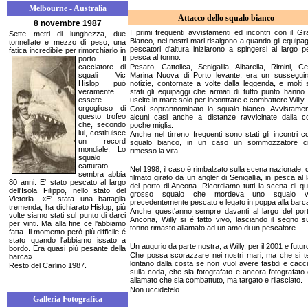
Melbourne - Australia
Attacco dello squalo bianco
8 novembre 1987
I primi frequenti avvistamenti ed incontri con il G
Sette metri di lunghezza, due
Bianco, nei nostri mari risalgono a quando gli equipag
tonnellate e mezzo di peso, una
pescatori d'altura iniziarono a spingersi al largo p
fatica incredibile per rimorchiarlo in
pesca al tonno.
porto. Il
cacciatore di
Pesaro, Cattolica, Senigallia, Albarella, Rimini, Ce
squali Vic
Marina Nuova di Porto levante, era un susseguirs
Hislop può
notizie, contornate a volte dalla leggenda, e molti
veramente
stati gli equipaggi che armati di tutto punto hanno 
essere
uscite in mare solo per incontrare e combattere Willy.
orgoglioso di
Così soprannominato lo squalo bianco. Avvistament
questo trofeo
alcuni casi anche a distanze ravvicinate dalla co
che, secondo
poche miglia.
lui, costituisce
Anche nel tirreno frequenti sono stati gli incontri c
un record
squalo bianco, in un caso un sommozzatore c
mondiale, Lo
rimesso la vita.
squalo
catturato
Nel 1998, il caso é rimbalzato sulla scena nazionale, c
sembra abbia
filmato girato da un angler di Senigallia, in pesca al 
80 anni. E' stato pescato al largo
del porto di Ancona. Ricordiamo tutti la scena di q
dell'Isola Filippo, nello stato del
grosso squalo che mordeva uno squalo v
Victoria. «E' stata una battaglia
precedentemente pescato e legato in poppa alla barc
tremenda, ha dichiarato Hislop, più
Anche quest'anno sempre davanti al largo del port
volte siamo stati sul punto di darci
Ancona, Willy si é fatto vivo, lasciando il segno 
per vinti. Ma alla fine ce l'abbiamo
tonno rimasto allamato ad un amo di un pescatore.
fatta. Il momento però più difficile é
stato quando l'abbiamo issato a
Un augurio da parte nostra, a Willy, per il 2001 e futur
bordo. Era quasi più pesante della
Che possa scorazzare nei nostri mari, ma che si t
barca».
lontano dalla costa se non vuol avere fastidi e cacci
Resto del Carlino 1987.
sulla coda, che sia fotografato e ancora fotografato
allamato che sia combattuto, ma targato e rilasciato.
Non uccidetelo.
Galleria Fotografica