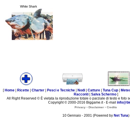
White Shark
[
Home
|
Ricette
|
Charter
|
Pesci e Tecniche
|
Nodi
|
Catture
|
Tuna Cup
|
Mete
Racconti
|
Salva Schermo
]
All Right Reserved © È vietata la riproduzione totale o parziale di testo e foto s
Copyright © 2000-2016 Biggame.it - E-mail
info@bi
-
-
Privacy
Disclaimer
Credits
10 Gennaio - 2001 (Powered by
Net Tuna
)