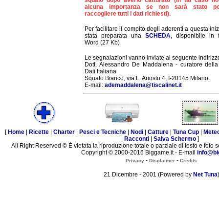
squalo dopo averlo catturato (in tal caso n
alcuna importanza se non sarà stato pos
raccogliere tutti i dati richiesti).
Per facilitare il compito degli aderenti a questa iniz
stata preparata una
SCHEDA
, disponibile in 
Word (27 Kb)
Le segnalazioni vanno inviate al seguente indirizz
Dott. Alessandro De Maddalena - curatore dell
Dati Italiana
Squalo Bianco, via L. Ariosto 4, I-20145 Milano.
E-mail:
ademaddalena@tiscalinet.it
[
Home
|
Ricette
|
Charter
|
Pesci e Tecniche
|
Nodi
|
Catture
|
Tuna Cup
|
Mete
Racconti
|
Salva Schermo
]
All Right Reserved © È vietata la riproduzione totale o parziale di testo e foto s
Copyright © 2000-2016 Biggame.it - E-mail
info@bi
-
-
Privacy
Disclaimer
Credits
21 Dicembre - 2001 (Powered by
Net Tuna