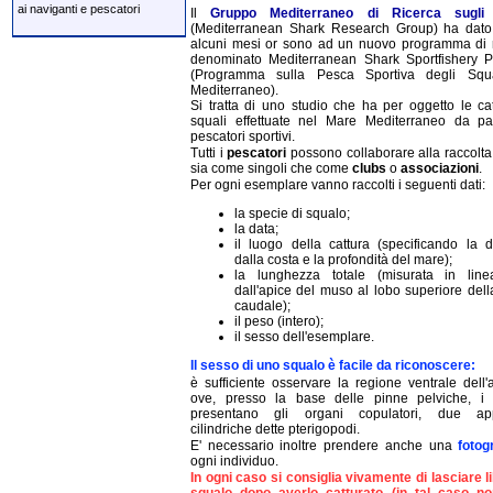
ai naviganti e pescatori
Il
Gruppo Mediterraneo di Ricerca sugli 
(Mediterranean Shark Research Group) ha dato 
alcuni mesi or sono ad un nuovo programma di r
denominato Mediterranean Shark Sportfishery 
(Programma sulla Pesca Sportiva degli Squa
Mediterraneo).
Si tratta di uno studio che ha per oggetto le cat
squali effettuate nel Mare Mediterraneo da pa
pescatori sportivi.
Tutti i
pescatori
possono collaborare alla raccolta 
sia come singoli che come
clubs
o
associazioni
.
Per ogni esemplare vanno raccolti i seguenti dati:
la specie di squalo;
la data;
il luogo della cattura (specificando la d
dalla costa e la profondità del mare);
la lunghezza totale (misurata in line
dall'apice del muso al lobo superiore dell
caudale);
il peso (intero);
il sesso dell'esemplare.
Il sesso di uno squalo è facile da riconoscere:
è sufficiente osservare la regione ventrale dell'
ove, presso la base delle pinne pelviche, i
presentano gli organi copulatori, due app
cilindriche dette pterigopodi.
E' necessario inoltre prendere anche una
fotog
ogni individuo.
In ogni caso si consiglia vivamente di lasciare l