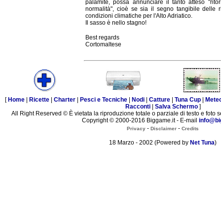
palamite, possa annunciare il tanto atteso "ritor
normalità", cioè se sia il segno tangibile delle r
condizioni climatiche per l'Alto Adriatico.
Il sasso è nello stagno!
Best regards
Cortomaltese
[
Home
|
Ricette
|
Charter
|
Pesci e Tecniche
|
Nodi
|
Catture
|
Tuna Cup
|
Mete
Racconti
|
Salva Schermo
]
All Right Reserved © È vietata la riproduzione totale o parziale di testo e foto s
Copyright © 2000-2016 Biggame.it - E-mail
info@bi
-
-
Privacy
Disclaimer
Credits
18 Marzo - 2002 (Powered by
Net Tuna
)