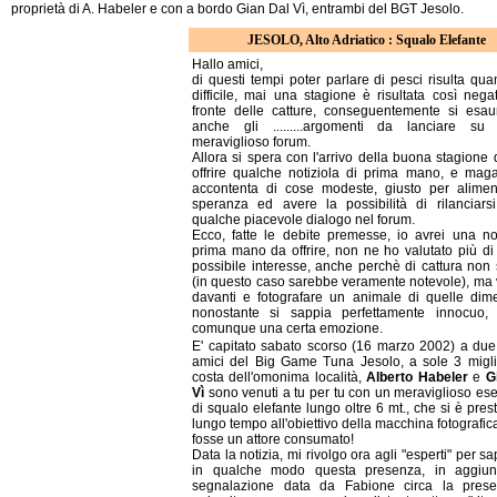
proprietà di A. Habeler e con a bordo Gian Dal Vì, entrambi del BGT Jesolo.
JESOLO, Alto Adriatico : Squalo Elefante
Hallo amici,
di questi tempi poter parlare di pesci risulta qu
difficile, mai una stagione è risultata così nega
fronte delle catture, conseguentemente si esau
anche gli .........argomenti da lanciare su
meraviglioso forum.
Allora si spera con l'arrivo della buona stagione 
offrire qualche notiziola di prima mano, e magar
accontenta di cose modeste, giusto per alimen
speranza ed avere la possibilità di rilanciars
qualche piacevole dialogo nel forum.
Ecco, fatte le debite premesse, io avrei una not
prima mano da offrire, non ne ho valutato più di 
possibile interesse, anche perchè di cattura non s
(in questo caso sarebbe veramente notevole), ma 
davanti e fotografare un animale di quelle dime
nonostante si sappia perfettamente innocuo, 
comunque una certa emozione.
E' capitato sabato scorso (16 marzo 2002) a due
amici del Big Game Tuna Jesolo, a sole 3 migli
costa dell'omonima località,
Alberto Habeler
e
G
Vì
sono venuti a tu per tu con un meraviglioso es
di squalo elefante lungo oltre 6 mt., che si è pres
lungo tempo all'obiettivo della macchina fotografic
fosse un attore consumato!
Data la notizia, mi rivolgo ora agli "esperti" per s
in qualche modo questa presenza, in aggiun
segnalazione data da Fabione circa la pres