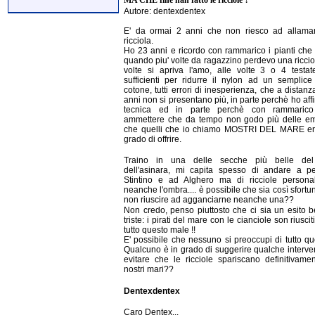
MA CHE fine han fatto le ricciole ?
Autore: dentexdentex
E' da ormai 2 anni che non riesco ad allama
ricciola.
Ho 23 anni e ricordo con rammarico i pianti che
quando piu' volte da ragazzino perdevo una ricciol
volte si apriva l'amo, alle volte 3 o 4 testa
sufficienti per ridurre il nylon ad un semplice 
cotone, tutti errori di inesperienza, che a distanz
anni non si presentano più, in parte perchè ho affi
tecnica ed in parte perchè con rammaric
ammettere che da tempo non godo più delle em
che quelli che io chiamo MOSTRI DEL MARE er
grado di offrire.
Traino in una delle secche più belle del
dell'asinara, mi capita spesso di andare a p
Stintino e ad Alghero ma di ricciole persona
neanche l'ombra.... è possibile che sia così sfortu
non riuscire ad agganciarne neanche una??
Non credo, penso piuttosto che ci sia un esito b
triste: i pirati del mare con le cianciole son riuscit
tutto questo male !!
E' possibile che nessuno si preoccupi di tutto q
Qualcuno è in grado di suggerire qualche interve
evitare che le ricciole spariscano definitivame
nostri mari??
Dentexdentex
Caro Dentex...