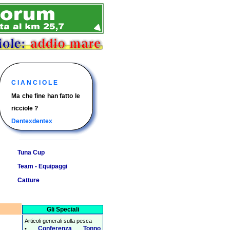
Elenco programmi e
Siti delle barche con gli
Racconti ed immagini
C I A N C I O L E
risultati delle principali
equipaggi e i racconti
di alcune catture
Ma che fine han fatto le
gare di pesca d'altura
delle loro avventure in
segnalateci per l'anno
ricciole ?
per l'anno in corso.
mare
in corso.
Dentexdentex
Tuna Cup
Team - Equipaggi
Catture
Gli Speciali
Articoli generali sulla pesca
Conferenza Tonno
•