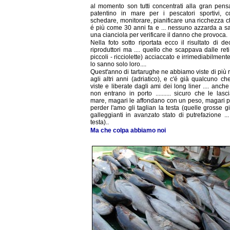
al momento son tutti concentrati alla gran pens
patentino in mare per i pescatori sportivi, c
schedare, monitorare, pianificare una ricchezza 
é più come 30 anni fa e ... nessuno azzarda a sa
una cianciola per verificare il danno che provoca.
Nella foto sotto riportata ecco il risultato di de
riproduttori ma .... quello che scappava dalle reti
piccoli - ricciolette) acciaccato e irrimediabilment
lo sanno solo loro....
Quest'anno di tartarughe ne abbiamo viste di più r
agli altri anni (adriatico), e c'é già qualcuno ch
viste e liberate dagli ami dei long liner .... anche
non entrano in porto .......... sicuro che le lasc
mare, magari le affondano con un peso, magari 
perder l'amo gli taglian la testa (quelle grosse gi
galleggianti in avanzato stato di putrefazione ..
testa)..
Ma che colpa abbiamo noi