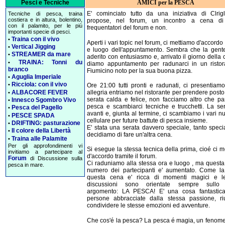
Pesci e Tecniche
AMICI per la PESCA
E' cominciato tutto da una iniziativa di Clrig
Tecniche di pesca, traina
costiera e in altura, bolentino,
propose, nel forum, un incontro a cena di 
con il palamito, per le più
frequentatori del forum e non.
importanti specie di pesci.
Traina con il vivo
•
Aperti i vari topic nel forum, ci mettiamo d'accordo
Vertical Jigging
•
e luogo dell'appuntamento. Sembra che la gent
STREAMER da mare
•
aderito con entusiasmo e, arrivato il giorno della 
TRAINA: Tonni du
•
diamo appuntamento per radunarci in un ristor
branco
Fiumicino noto per la sua buona pizza.
Aguglia Imperiale
•
Ricciola: con il vivo
•
Ore 21:00 tutti pronti e radunati, ci presentiam
ALBACORE FEVER
allegria entriamo nel ristorante per prendere posto
•
serata calda e felice, non facciamo altro che par
Innesco Sgombro Vivo
•
pesca e scambiarci tecniche e trucchetti. La ser
Pesca del Pagello
•
avanti e, giunta al termine, ci scambiamo i vari n
PESCE SPADA
•
cellulare per future battute di pesca insieme.
DRIFTING: pasturazione
•
E' stata una serata davvero speciale, tanto speci
Il colore della Libertà
•
decidiamo di fare un'altra cena.
Traina alle Palamite
•
Per gli approfondimenti vi
Si esegue la stessa tecnica della prima, cioé ci 
invitiamo a partecipare al
d'accordo tramite il forum.
Forum
di Discussione sulla
Ci raduniamo alla stessa ora e luogo , ma questa 
pesca in mare.
numero dei partecipanti e' aumentato. Come la
questa cena e' ricca di momenti magici e l
discussioni sono orientate sempre sullo 
argomento: LA PESCA! E' una cosa fantastica
persone abbracciate dalla stessa passione, ri
condividere le stesse emozioni ed avventure.
Che cos'é la pesca? La pesca é magia, un fenom