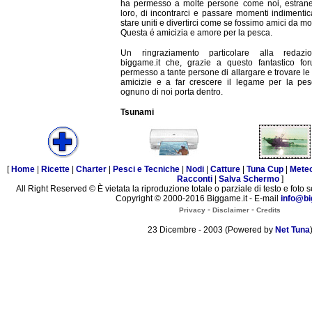
ha permesso a molte persone come noi, estranei
loro, di incontrarci e passare momenti indimentica
stare uniti e divertirci come se fossimo amici da mol
Questa é amicizia e amore per la pesca.
Un ringraziamento particolare alla redazi
biggame.it che, grazie a questo fantastico fo
permesso a tante persone di allargare e trovare le
amicizie e a far crescere il legame per la pe
ognuno di noi porta dentro.
Tsunami
[
Home
|
Ricette
|
Charter
|
Pesci e Tecniche
|
Nodi
|
Catture
|
Tuna Cup
|
Mete
Racconti
|
Salva Schermo
]
All Right Reserved © È vietata la riproduzione totale o parziale di testo e foto s
Copyright © 2000-2016 Biggame.it - E-mail
info@bi
-
-
Privacy
Disclaimer
Credits
23 Dicembre - 2003 (Powered by
Net Tuna